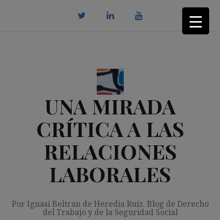
Saltar
al
contenido
twitter
Linkedin
youtube
UNA MIRADA
CRÍTICA A LAS
RELACIONES
LABORALES
Por Ignasi Beltran de Heredia Ruiz. Blog de Derecho
del Trabajo y de la Seguridad Social