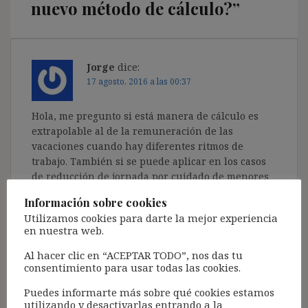
nuevo método de cálculo?
”
Jorge
dice:
17 agosto, 2016 a las 00:37
Hola, me pregunto si está manera de cálculo es
extrapolable al de la remuneración de las
vacaciones cuando hay diferentes ritmos de
trabajo. También si se puede aplicar en los casos
de reducción de jornada por cuidado de menores
o familiares.
Información sobre cookies
He descubierto el blog hace poco y me parece muy
Utilizamos cookies para darte la mejor experiencia
interesante.
en nuestra web.
Responder
Al hacer clic en “ACEPTAR TODO”, nos das tu
consentimiento para usar todas las cookies.
Puedes informarte más sobre qué cookies estamos
utilizando y desactivarlas entrando a la