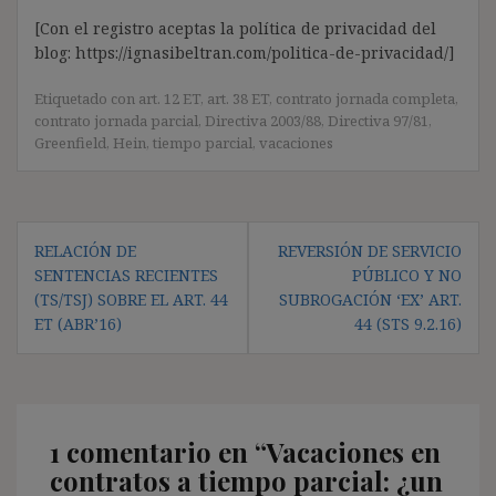
[Con el registro aceptas la política de privacidad del
blog: https://ignasibeltran.com/politica-de-privacidad/]
Etiquetado con
art. 12 ET
,
art. 38 ET
,
contrato jornada completa
,
contrato jornada parcial
,
Directiva 2003/88
,
Directiva 97/81
,
Greenfield
,
Hein
,
tiempo parcial
,
vacaciones
Navegación
RELACIÓN DE
REVERSIÓN DE SERVICIO
de
SENTENCIAS RECIENTES
PÚBLICO Y NO
entradas
(TS/TSJ) SOBRE EL ART. 44
SUBROGACIÓN ‘EX’ ART.
ET (ABR’16)
44 (STS 9.2.16)
1 comentario en “
Vacaciones en
contratos a tiempo parcial: ¿un