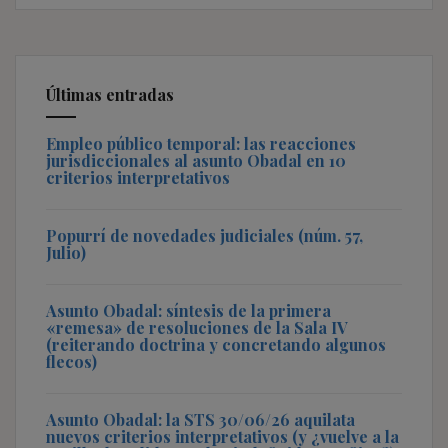
Últimas entradas
Empleo público temporal: las reacciones
jurisdiccionales al asunto Obadal en 10
criterios interpretativos
Popurrí de novedades judiciales (núm. 57,
Julio)
Asunto Obadal: síntesis de la primera
«remesa» de resoluciones de la Sala IV
(reiterando doctrina y concretando algunos
flecos)
Asunto Obadal: la STS 30/06/26 aquilata
nuevos criterios interpretativos (y ¿vuelve a la