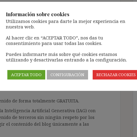
Información sobre cookies
Utilizamos cookies para darte la mejor experiencia en
nuestra web.
ada unilateral no es una
Al hacer clic en “ACEPTAR TODO”, nos das tu
consentimiento para usar todas las cookies.
 en otro a tiempo
Puedes informarte más sobre qué cookies estamos
utilizando y desactivarlas entrando a la configuración.
ACEPTAR TODO
CONFIGURACIÓN
RECHAZAR COOKIES
ntarios Jurisprudencia
ntenido de forma totalmente GRATUITA.
a Inteligencia Artificial Generativa (IAG) con
enido de terceros sin ningún respeto por los
gir el contenido del blog únicamente a las