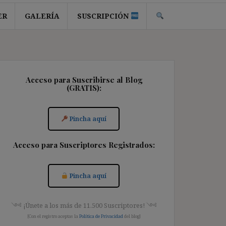
ER
GALERÍA
SUSCRIPCIÓN
Acceso para Suscribirse al Blog
(GRATIS):
Pincha aquí
Acceso para Suscriptores Registrados:
Pincha aquí
༺ ¡Únete a los más de 11.500 Suscriptores! ༺
[Con el registro aceptas la
Política de Privacidad
del blog]