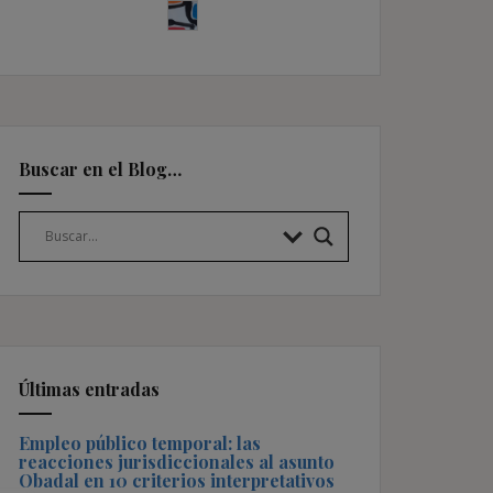
Buscar en el Blog…
Últimas entradas
Empleo público temporal: las
reacciones jurisdiccionales al asunto
Obadal en 10 criterios interpretativos