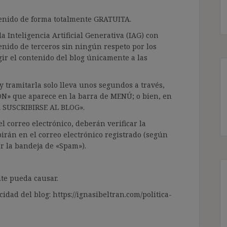
ntenido de forma totalmente GRATUITA.
a Inteligencia Artificial Generativa (IAG) con
enido de terceros sin ningún respeto por los
gir el contenido del blog únicamente a las
 tramitarla solo lleva unos segundos a través,
ÓN» que aparece en la barra de MENÚ; o bien, en
RA SUSCRIBIRSE AL BLOG».
l correo electrónico, deberán verificar la
irán en el correo electrónico registrado (según
ar la bandeja de «Spam»).
te pueda causar.
cidad del blog: https://ignasibeltran.com/politica-