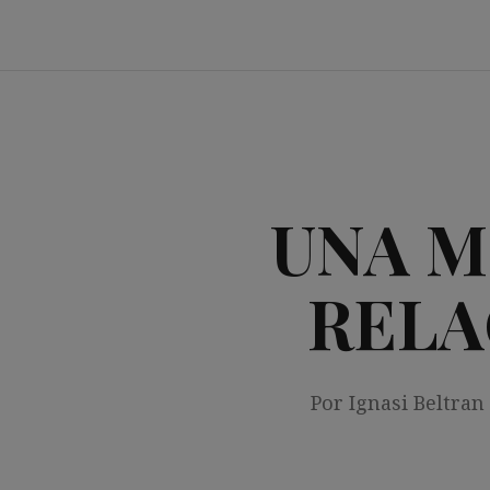
Saltar
al
contenido
UNA M
RELA
Por Ignasi Beltran