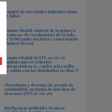
Popurrí de novedades judiciales (núm.
57, Julio)
Asunto Obadal: síntesis de la primera
«remesa» de resoluciones de la Sala
IV (reiterando doctrina y concretando
algunos flecos)
Asunto Obadal: la STS 30/06/26
aquilata nuevos criterios
interpretativos (y ¿vuelve a la casilla
de salida con los indefinidos no fijos?)
Absentismo y devengo de premio de
continuidad, en forma de más días de
descanso (STS 16/06/26)
Inteligencia artificial y la nueva