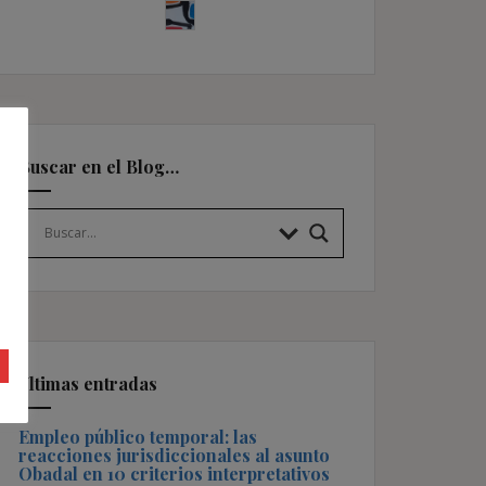
Buscar en el Blog…
Últimas entradas
Empleo público temporal: las
reacciones jurisdiccionales al asunto
Obadal en 10 criterios interpretativos