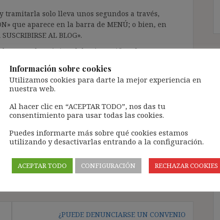
 tramitarla solo lleva unos segundos a través,
ÓN» que aparece en la barra de MENÚ; o bien, en
RA SUSCRIBIRSE AL BLOG».
l correo electrónico, deberán verificar la
irán en el correo electrónico registrado (según
Información sobre cookies
ar la bandeja de «Spam»).
Utilizamos cookies para darte la mejor experiencia en
nuestra web.
te pueda causar.
Al hacer clic en “ACEPTAR TODO”, nos das tu
consentimiento para usar todas las cookies.
cidad del blog: https://ignasibeltran.com/politica-
Puedes informarte más sobre qué cookies estamos
utilizando y desactivarlas entrando a la configuración.
reducción de jornada
,
salario
ACEPTAR TODO
CONFIGURACIÓN
RECHAZAR COOKIES
¿PUEDE DENUNCIARSE UN CONVENIO