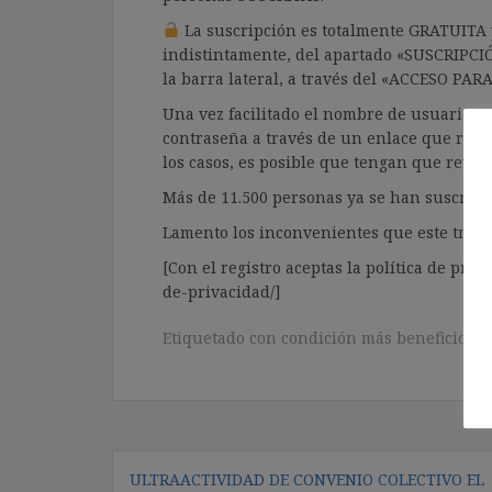
La suscripción es totalmente GRATUITA y
indistintamente, del apartado «SUSCRIPCI
la barra lateral, a través del «ACCESO PA
Una vez facilitado el nombre de usuario y e
contraseña a través de un enlace que recib
los casos, es posible que tengan que revis
Más de 11.500 personas ya se han suscrito.
Lamento los inconvenientes que este trámi
[Con el registro aceptas la política de priva
de-privacidad/]
Etiquetado con
condición más beneficiosa
,
Navegación
ULTRAACTIVIDAD DE CONVENIO COLECTIVO EL