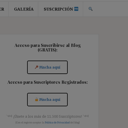
ER
GALERÍA
SUSCRIPCIÓN
Acceso para Suscribirse al Blog
(GRATIS):
Pincha aquí
Acceso para Suscriptores Registrados:
Pincha aquí
༺ ¡Únete a los más de 11.500 Suscriptores! ༺
[Con el registro aceptas la
Política de Privacidad
del blog]