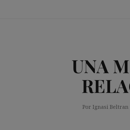
Saltar
al
contenido
UNA M
RELA
Por Ignasi Beltran