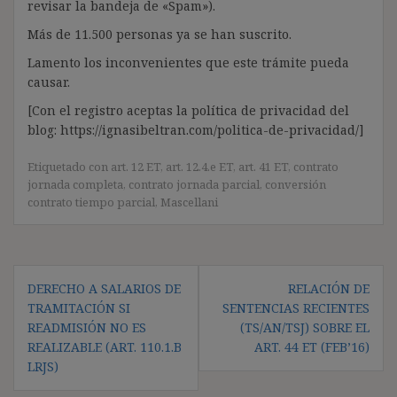
revisar la bandeja de «Spam»).
Más de 11.500 personas ya se han suscrito.
Lamento los inconvenientes que este trámite pueda
causar.
[Con el registro aceptas la política de privacidad del
blog: https://ignasibeltran.com/politica-de-privacidad/]
Etiquetado con
art. 12 ET
,
art. 12.4.e ET
,
art. 41 ET
,
contrato
jornada completa
,
contrato jornada parcial
,
conversión
contrato tiempo parcial
,
Mascellani
Navegación
DERECHO A SALARIOS DE
RELACIÓN DE
de
TRAMITACIÓN SI
SENTENCIAS RECIENTES
entradas
READMISIÓN NO ES
(TS/AN/TSJ) SOBRE EL
REALIZABLE (ART. 110.1.B
ART. 44 ET (FEB’16)
LRJS)