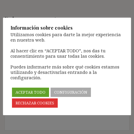
Deja una respuesta
Información sobre cookies
Tu dirección de correo electrónico no será publicada.
Los
Utilizamos cookies para darte la mejor experiencia
campos obligatorios están marcados con
*
en nuestra web.
Comentario
*
Al hacer clic en “ACEPTAR TODO”, nos das tu
consentimiento para usar todas las cookies.
Puedes informarte más sobre qué cookies estamos
utilizando y desactivarlas entrando a la
configuración.
ACEPTAR TODO
CONFIGURACIÓN
RECHAZAR COOKIES
Nombre
*