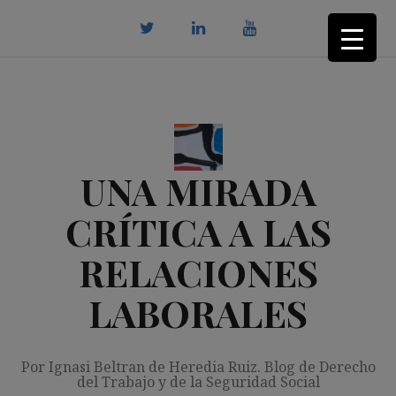
Saltar
al
contenido
twitter
Linkedin
youtube
UNA MIRADA
CRÍTICA A LAS
RELACIONES
LABORALES
Por Ignasi Beltran de Heredia Ruiz. Blog de Derecho
del Trabajo y de la Seguridad Social