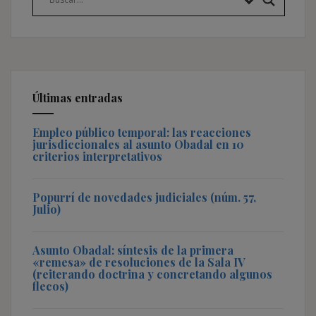
Últimas entradas
Empleo público temporal: las reacciones
jurisdiccionales al asunto Obadal en 10
criterios interpretativos
Popurrí de novedades judiciales (núm. 57,
Julio)
Asunto Obadal: síntesis de la primera
«remesa» de resoluciones de la Sala IV
(reiterando doctrina y concretando algunos
flecos)