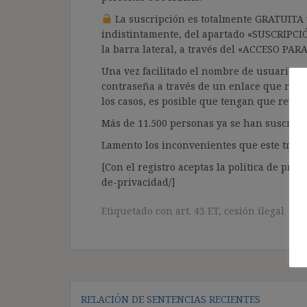
La suscripción es totalmente GRATUITA y
indistintamente, del apartado «SUSCRIPCI
la barra lateral, a través del «ACCESO PA
Una vez facilitado el nombre de usuario y e
contraseña a través de un enlace que recib
los casos, es posible que tengan que revis
Más de 11.500 personas ya se han suscrito.
Lamento los inconvenientes que este trámi
[Con el registro aceptas la política de priva
de-privacidad/]
Etiquetado con
art. 43 ET
,
cesión ilegal
Navegación
RELACIÓN DE SENTENCIAS RECIENTES