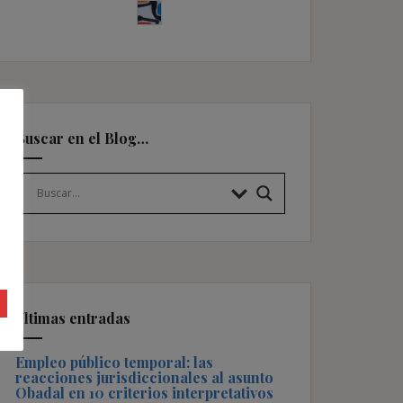
Buscar en el Blog…
Últimas entradas
Empleo público temporal: las
reacciones jurisdiccionales al asunto
Obadal en 10 criterios interpretativos