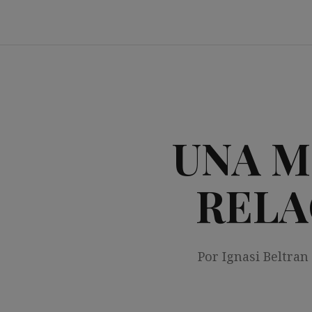
Saltar
al
contenido
UNA M
RELA
Por Ignasi Beltran