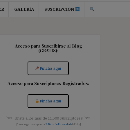
ER
GALERÍA
SUSCRIPCIÓN
Acceso para Suscribirse al Blog
(GRATIS):
Pincha aquí
Acceso para Suscriptores Registrados:
Pincha aquí
༺ ¡Únete a los más de 11.500 Suscriptores! ༺
[Con el registro aceptas la
Política de Privacidad
del blog]