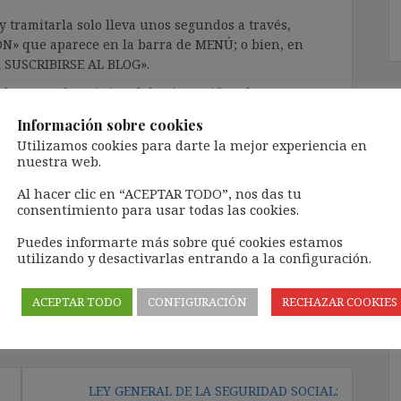
 tramitarla solo lleva unos segundos a través,
ÓN» que aparece en la barra de MENÚ; o bien, en
RA SUSCRIBIRSE AL BLOG».
l correo electrónico, deberán verificar la
irán en el correo electrónico registrado (según
Información sobre cookies
ar la bandeja de «Spam»).
Utilizamos cookies para darte la mejor experiencia en
nuestra web.
te pueda causar.
Al hacer clic en “ACEPTAR TODO”, nos das tu
consentimiento para usar todas las cookies.
cidad del blog: https://ignasibeltran.com/politica-
Puedes informarte más sobre qué cookies estamos
utilizando y desactivarlas entrando a la configuración.
ACEPTAR TODO
CONFIGURACIÓN
RECHAZAR COOKIES
LEY GENERAL DE LA SEGURIDAD SOCIAL: