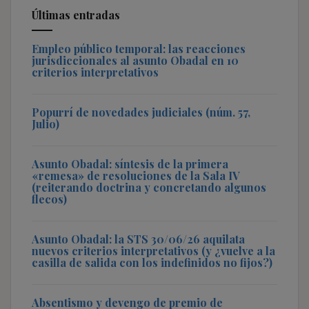
Últimas entradas
Empleo público temporal: las reacciones
jurisdiccionales al asunto Obadal en 10
criterios interpretativos
Popurrí de novedades judiciales (núm. 57,
Julio)
Asunto Obadal: síntesis de la primera
«remesa» de resoluciones de la Sala IV
(reiterando doctrina y concretando algunos
flecos)
Asunto Obadal: la STS 30/06/26 aquilata
nuevos criterios interpretativos (y ¿vuelve a la
casilla de salida con los indefinidos no fijos?)
Absentismo y devengo de premio de