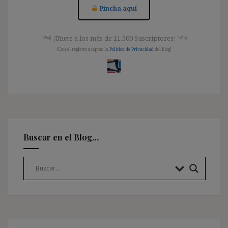
Pincha aquí
༺ ¡Únete a los más de 11.500 Suscriptores! ༺
[Con el registro aceptas la
Política de Privacidad
del blog]
Buscar en el Blog…