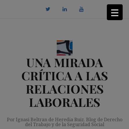
Saltar
al
contenido
twitter
Linkedin
youtube
UNA MIRADA
CRÍTICA A LAS
RELACIONES
LABORALES
Por Ignasi Beltran de Heredia Ruiz. Blog de Derecho
del Trabajo y de la Seguridad Social