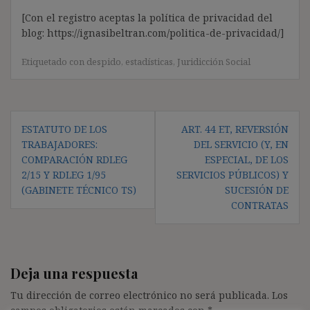
[Con el registro aceptas la política de privacidad del
blog: https://ignasibeltran.com/politica-de-privacidad/]
Etiquetado con
despido
,
estadísticas
,
Juridicción Social
Navegación
ESTATUTO DE LOS
ART. 44 ET, REVERSIÓN
de
TRABAJADORES:
DEL SERVICIO (Y, EN
entradas
COMPARACIÓN RDLEG
ESPECIAL, DE LOS
2/15 Y RDLEG 1/95
SERVICIOS PÚBLICOS) Y
(GABINETE TÉCNICO TS)
SUCESIÓN DE
CONTRATAS
Deja una respuesta
Tu dirección de correo electrónico no será publicada.
Los