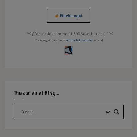
Pincha aquí
༺ ¡Únete a los más de 11.500 Suscriptores! ༺
[Con el registro aceptas la
Política de Privacidad
del blog]
Buscar en el Blog…