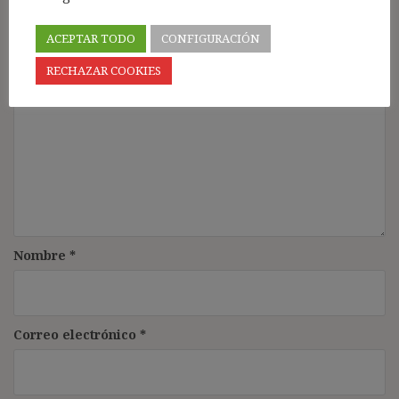
Tu dirección de correo electrónico no será publicada.
Los
campos obligatorios están marcados con
*
ACEPTAR TODO
CONFIGURACIÓN
Comentario
*
RECHAZAR COOKIES
Nombre
*
Correo electrónico
*