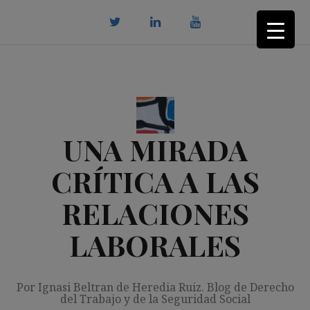
Saltar
al
contenido
twitter
Linkedin
youtube
UNA MIRADA
CRÍTICA A LAS
RELACIONES
LABORALES
Por Ignasi Beltran de Heredia Ruiz. Blog de Derecho
del Trabajo y de la Seguridad Social