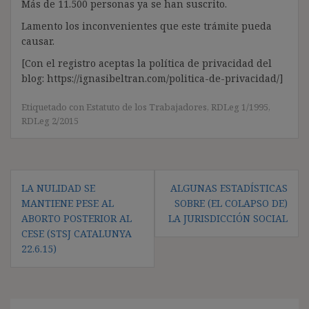
Más de 11.500 personas ya se han suscrito.
Lamento los inconvenientes que este trámite pueda
causar.
[Con el registro aceptas la política de privacidad del
blog: https://ignasibeltran.com/politica-de-privacidad/]
Etiquetado con
Estatuto de los Trabajadores
,
RDLeg 1/1995
,
RDLeg 2/2015
Navegación
LA NULIDAD SE
ALGUNAS ESTADÍSTICAS
de
MANTIENE PESE AL
SOBRE (EL COLAPSO DE)
entradas
ABORTO POSTERIOR AL
LA JURISDICCIÓN SOCIAL
CESE (STSJ CATALUNYA
22.6.15)