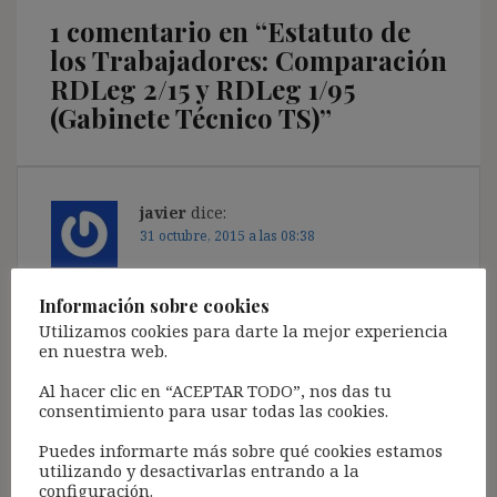
1 comentario en “
Estatuto de
los Trabajadores: Comparación
RDLeg 2/15 y RDLeg 1/95
(Gabinete Técnico TS)
”
javier
dice:
31 octubre, 2015 a las 08:38
Gracias por esta valiosa aporacion que nos va a
Información sobre cookies
ahorrar un gran trabajo
Utilizamos cookies para darte la mejor experiencia
en nuestra web.
Responder
Al hacer clic en “ACEPTAR TODO”, nos das tu
consentimiento para usar todas las cookies.
Puedes informarte más sobre qué cookies estamos
utilizando y desactivarlas entrando a la
Deja una respuesta
configuración.