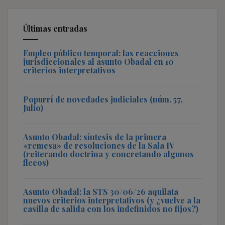
Últimas entradas
Empleo público temporal: las reacciones
jurisdiccionales al asunto Obadal en 10
criterios interpretativos
Popurrí de novedades judiciales (núm. 57,
Julio)
Asunto Obadal: síntesis de la primera
«remesa» de resoluciones de la Sala IV
(reiterando doctrina y concretando algunos
flecos)
Asunto Obadal: la STS 30/06/26 aquilata
nuevos criterios interpretativos (y ¿vuelve a la
casilla de salida con los indefinidos no fijos?)