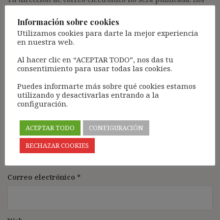
campos obligatorios están marcados con
*
Información sobre cookies
Comentario
*
Utilizamos cookies para darte la mejor experiencia
en nuestra web.
Al hacer clic en “ACEPTAR TODO”, nos das tu
consentimiento para usar todas las cookies.
Puedes informarte más sobre qué cookies estamos
utilizando y desactivarlas entrando a la
configuración.
ACEPTAR TODO
CONFIGURACIÓN
Nombre
*
RECHAZAR COOKIES
Correo electrónico
*