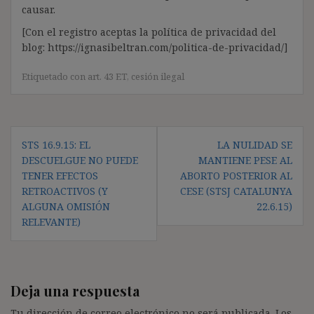
causar.
[Con el registro aceptas la política de privacidad del
blog: https://ignasibeltran.com/politica-de-privacidad/]
Etiquetado con
art. 43 ET
,
cesión ilegal
Navegación
STS 16.9.15: EL
LA NULIDAD SE
de
DESCUELGUE NO PUEDE
MANTIENE PESE AL
entradas
TENER EFECTOS
ABORTO POSTERIOR AL
RETROACTIVOS (Y
CESE (STSJ CATALUNYA
ALGUNA OMISIÓN
22.6.15)
RELEVANTE)
Deja una respuesta
Tu dirección de correo electrónico no será publicada.
Los