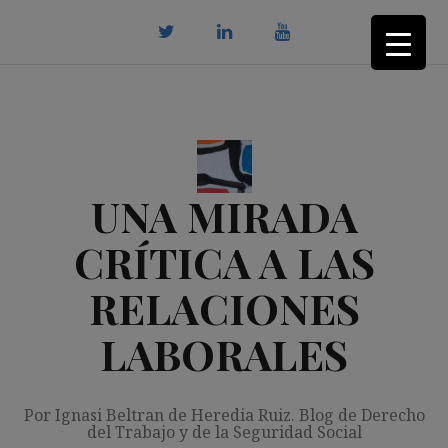
Saltar
al
contenido
twitter
Linkedin
youtube
UNA MIRADA
CRÍTICA A LAS
RELACIONES
LABORALES
Por Ignasi Beltran de Heredia Ruiz. Blog de Derecho
del Trabajo y de la Seguridad Social