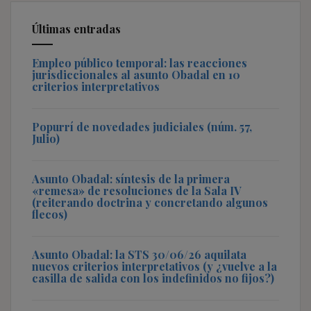
Últimas entradas
Empleo público temporal: las reacciones
jurisdiccionales al asunto Obadal en 10
criterios interpretativos
Popurrí de novedades judiciales (núm. 57,
Julio)
Asunto Obadal: síntesis de la primera
«remesa» de resoluciones de la Sala IV
(reiterando doctrina y concretando algunos
flecos)
Asunto Obadal: la STS 30/06/26 aquilata
nuevos criterios interpretativos (y ¿vuelve a la
casilla de salida con los indefinidos no fijos?)