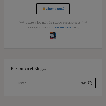
Pincha aquí
༺ ¡Únete a los más de 11.500 Suscriptores! ༺
[Con el registro aceptas la
Política de Privacidad
del blog]
Buscar en el Blog…