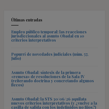
Últimas entradas
Empleo público temporal: las reacciones
jurisdiccionales al asunto Obadal en 10
criterios interpretativos
Popurrí de novedades judiciales (núm. 57,
Julio)
Asunto Obadal: síntesis de la primera
«remesa» de resoluciones de la Sala IV
(reiterando doctrina y concretando algunos
flecos)
Asunto Obadal: la STS 30/06/26 aquilata
nuevos criterios interpretativos (y ¿vuelve a la
casilla de salida con los indefinidos no fijos?)