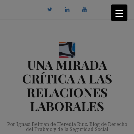
Saltar
al
contenido
twitter
Linkedin
youtube
UNA MIRADA
CRÍTICA A LAS
RELACIONES
LABORALES
Por Ignasi Beltran de Heredia Ruiz. Blog de Derecho
del Trabajo y de la Seguridad Social