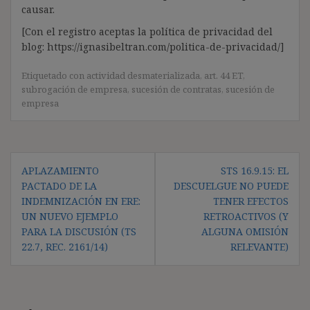
causar.
[Con el registro aceptas la política de privacidad del
blog: https://ignasibeltran.com/politica-de-privacidad/]
Etiquetado con
actividad desmaterializada
,
art. 44 ET
,
subrogación de empresa
,
sucesión de contratas
,
sucesión de
empresa
Navegación
APLAZAMIENTO
STS 16.9.15: EL
de
PACTADO DE LA
DESCUELGUE NO PUEDE
entradas
INDEMNIZACIÓN EN ERE:
TENER EFECTOS
UN NUEVO EJEMPLO
RETROACTIVOS (Y
PARA LA DISCUSIÓN (TS
ALGUNA OMISIÓN
22.7, REC. 2161/14)
RELEVANTE)