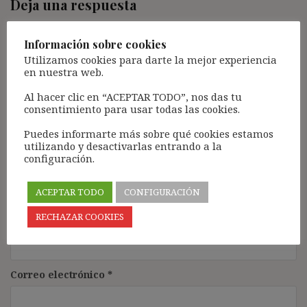
Deja una respuesta
Tu dirección de correo electrónico no será publicada.
Los
campos obligatorios están marcados con
*
Información sobre cookies
Utilizamos cookies para darte la mejor experiencia
Comentario
*
en nuestra web.
Al hacer clic en “ACEPTAR TODO”, nos das tu
consentimiento para usar todas las cookies.
Puedes informarte más sobre qué cookies estamos
utilizando y desactivarlas entrando a la
configuración.
ACEPTAR TODO
CONFIGURACIÓN
Nombre
*
RECHAZAR COOKIES
Correo electrónico
*