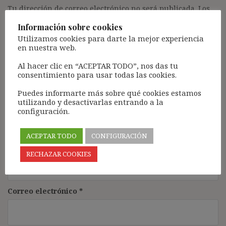
Tu dirección de correo electrónico no será publicada.
Los
campos obligatorios están marcados con
*
Información sobre cookies
Comentario
*
Utilizamos cookies para darte la mejor experiencia
en nuestra web.
Al hacer clic en “ACEPTAR TODO”, nos das tu
consentimiento para usar todas las cookies.
Puedes informarte más sobre qué cookies estamos
utilizando y desactivarlas entrando a la
configuración.
ACEPTAR TODO
CONFIGURACIÓN
Nombre
*
RECHAZAR COOKIES
Correo electrónico
*