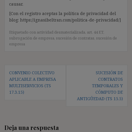
causar.
[Con el registro aceptas la política de privacidad del
blog: https://ignasibeltran.com/politica-de-privacidad/]
Etiquetado con
actividad desmaterializada
,
art. 44 ET
,
subrogación de empresa
,
sucesión de contratas
,
sucesión de
empresa
Navegación
CONVENIO COLECTIVO
SUCESIÓN DE
de
APLICABLE A EMPRESA
CONTRATOS
entradas
MULTISERVICIOS (TS
TEMPORALES Y
17.3.15)
CÓMPUTO DE
ANTIGÜEDAD (TS 15.5)
Deja una respuesta