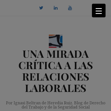
Saltar
al
contenido
twitter
Linkedin
youtube
UNA MIRADA
CRÍTICA A LAS
RELACIONES
LABORALES
Por Ignasi Beltran de Heredia Ruiz. Blog de Derecho
del Trabajo y de la Seguridad Social