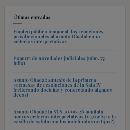
Últimas entradas
Empleo público temporal: las reacciones
jurisdiccionales al asunto Obadal en 10
criterios interpretativos
Popurrí de novedades judiciales (núm. 57,
Julio)
Asunto Obadal: síntesis de la primera
«remesa» de resoluciones de la Sala IV
(reiterando doctrina y concretando algunos
flecos)
Asunto Obadal: la STS 30/06/26 aquilata
nuevos criterios interpretativos (y ¿vuelve a la
casilla de salida con los indefinidos no fijos?)