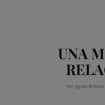
Saltar
al
contenido
UNA M
RELA
Por Ignasi Beltran