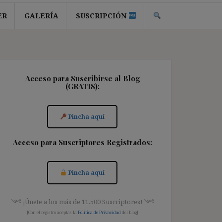
ER
GALERÍA
SUSCRIPCIÓN
Acceso para Suscribirse al Blog
(GRATIS):
Pincha aquí
Acceso para Suscriptores Registrados:
Pincha aquí
༺ ¡Únete a los más de 11.500 Suscriptores! ༺
[Con el registro aceptas la
Política de Privacidad
del blog]