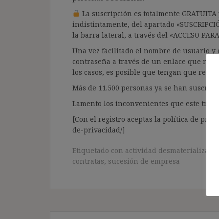
La suscripción es totalmente GRATUITA y
indistintamente, del apartado «SUSCRIPCI
la barra lateral, a través del «ACCESO PA
Una vez facilitado el nombre de usuario y e
contraseña a través de un enlace que recib
los casos, es posible que tengan que revis
Más de 11.500 personas ya se han suscrito.
Lamento los inconvenientes que este trámi
[Con el registro aceptas la política de priva
de-privacidad/]
Etiquetado con
actividad desmaterializada
contratas
,
sucesión de empresa
Navegación