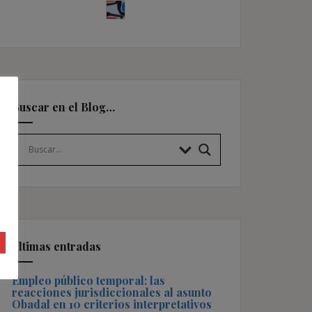
Buscar en el Blog…
Últimas entradas
Empleo público temporal: las
reacciones jurisdiccionales al asunto
Obadal en 10 criterios interpretativos