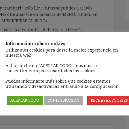
 tramitarla solo lleva unos segundos a través,
ÓN» que aparece en la barra de MENÚ; o bien, en
RA SUSCRIBIRSE AL BLOG».
l correo electrónico, deberán verificar la
irán en el correo electrónico registrado (según
ar la bandeja de «Spam»).
Información sobre cookies
Utilizamos cookies para darte la mejor experiencia en
nuestra web.
te pueda causar.
Al hacer clic en “ACEPTAR TODO”, nos das tu
cidad del blog: https://ignasibeltran.com/politica-
consentimiento para usar todas las cookies.
Puedes informarte más sobre qué cookies estamos
utilizando y desactivarlas entrando a la configuración.
,
art. 44 ET
,
subrogación de empresa
,
sucesión de
ACEPTAR TODO
CONFIGURACIÓN
RECHAZAR COOKIES