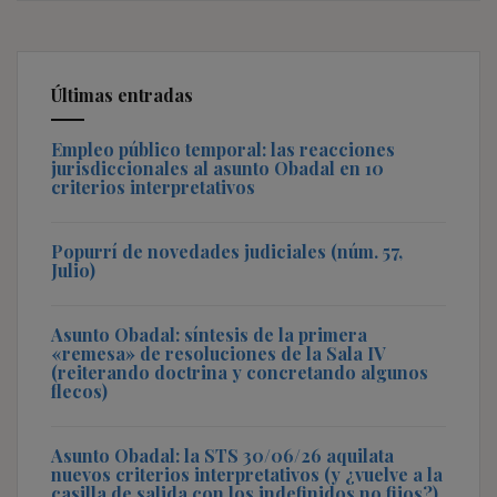
Últimas entradas
Empleo público temporal: las reacciones
jurisdiccionales al asunto Obadal en 10
criterios interpretativos
Popurrí de novedades judiciales (núm. 57,
Julio)
Asunto Obadal: síntesis de la primera
«remesa» de resoluciones de la Sala IV
(reiterando doctrina y concretando algunos
flecos)
Asunto Obadal: la STS 30/06/26 aquilata
nuevos criterios interpretativos (y ¿vuelve a la
casilla de salida con los indefinidos no fijos?)