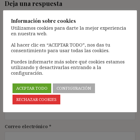
Deja una respuesta
Tu dirección de correo electrónico no será publicada.
Los
campos obligatorios están marcados con
*
Información sobre cookies
Utilizamos cookies para darte la mejor experiencia
Comentario
*
en nuestra web.
Al hacer clic en “ACEPTAR TODO”, nos das tu
consentimiento para usar todas las cookies.
Puedes informarte más sobre qué cookies estamos
utilizando y desactivarlas entrando a la
configuración.
ACEPTAR TODO
CONFIGURACIÓN
Nombre
*
RECHAZAR COOKIES
Correo electrónico
*