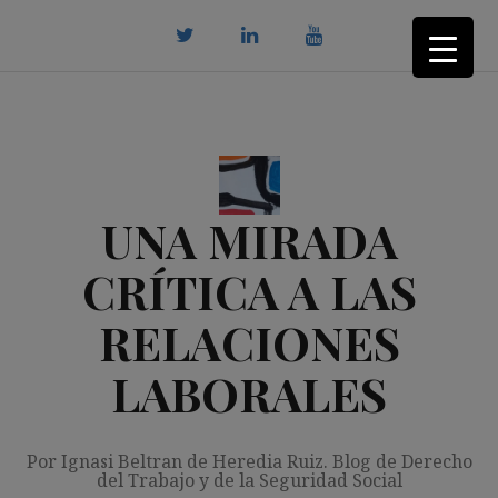
Saltar
al
contenido
twitter
Linkedin
youtube
UNA MIRADA
CRÍTICA A LAS
RELACIONES
LABORALES
Por Ignasi Beltran de Heredia Ruiz. Blog de Derecho
del Trabajo y de la Seguridad Social