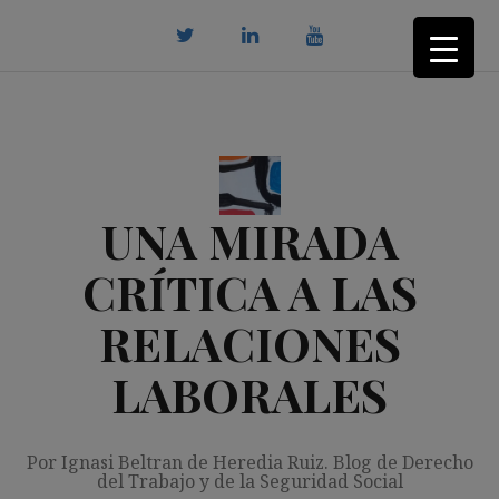
Saltar
al
contenido
twitter
Linkedin
youtube
UNA MIRADA
CRÍTICA A LAS
RELACIONES
LABORALES
Por Ignasi Beltran de Heredia Ruiz. Blog de Derecho
del Trabajo y de la Seguridad Social