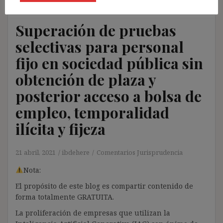
Superación de pruebas
selectivas para personal
fijo en sociedad pública sin
obtención de plaza y
posterior acceso a bolsa de
empleo, temporalidad
ilícita y fijeza
21 abril, 2021
ibdehere
Comentarios Jurisprudencia
Nota:
El propósito de este blog es compartir contenido de
forma totalmente GRATUITA.
La proliferación de empresas que utilizan la