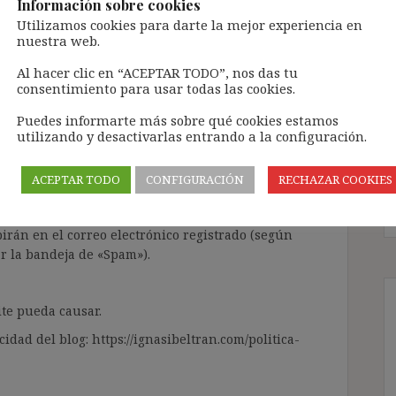
Información sobre cookies
Utilizamos cookies para darte la mejor experiencia en
ntenido de forma totalmente GRATUITA.
nuestra web.
a Inteligencia Artificial Generativa (IAG) con
Al hacer clic en “ACEPTAR TODO”, nos das tu
enido de terceros sin ningún respeto por los
consentimiento para usar todas las cookies.
gir el contenido del blog únicamente a las
Puedes informarte más sobre qué cookies estamos
utilizando y desactivarlas entrando a la configuración.
 tramitarla solo lleva unos segundos a través,
ÓN» que aparece en la barra de MENÚ; o bien, en
ACEPTAR TODO
CONFIGURACIÓN
RECHAZAR COOKIES
RA SUSCRIBIRSE AL BLOG».
l correo electrónico, deberán verificar la
irán en el correo electrónico registrado (según
ar la bandeja de «Spam»).
te pueda causar.
cidad del blog: https://ignasibeltran.com/politica-