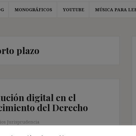
OG
MONOGRÁFICOS
YOUTUBE
MÚSICA PARA LE
rto plazo
ución digital en el
ocimiento del Derecho
os Jurisprudencia