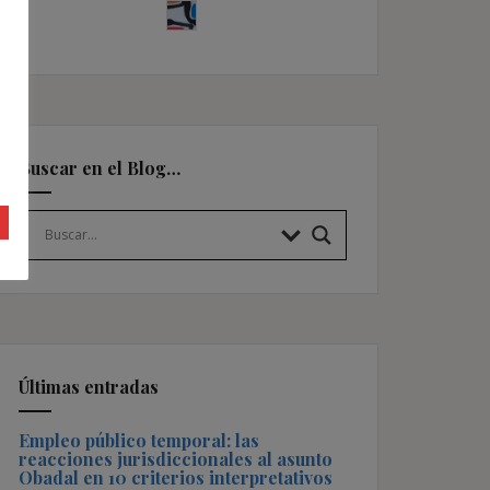
Buscar en el Blog…
Últimas entradas
Empleo público temporal: las
reacciones jurisdiccionales al asunto
Obadal en 10 criterios interpretativos