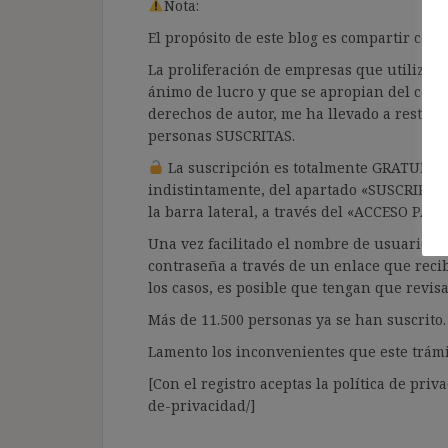
Nota:
El propósito de este blog es compartir co
La proliferación de empresas que utilizan l
ánimo de lucro y que se apropian del cont
derechos de autor, me ha llevado a restrin
personas SUSCRITAS.
La suscripción es totalmente GRATUITA y
indistintamente, del apartado «SUSCRIPCI
la barra lateral, a través del «ACCESO PA
Una vez facilitado el nombre de usuario y e
contraseña a través de un enlace que recib
los casos, es posible que tengan que revis
Más de 11.500 personas ya se han suscrito.
Lamento los inconvenientes que este trámi
[Con el registro aceptas la política de priva
de-privacidad/]