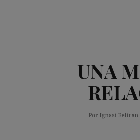
Saltar
al
contenido
UNA M
RELA
Por Ignasi Beltran