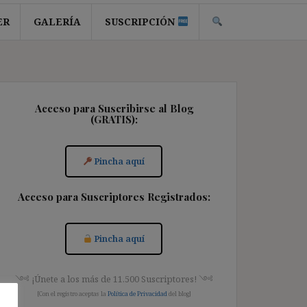
ER
GALERÍA
SUSCRIPCIÓN
Acceso para Suscribirse al Blog
(GRATIS):
Pincha aquí
Acceso para Suscriptores Registrados:
Pincha aquí
༺ ¡Únete a los más de 11.500 Suscriptores! ༺
[Con el registro aceptas la
Política de Privacidad
del blog]