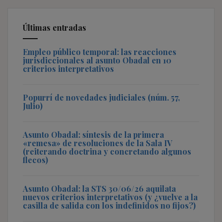
Últimas entradas
Empleo público temporal: las reacciones
jurisdiccionales al asunto Obadal en 10
criterios interpretativos
Popurrí de novedades judiciales (núm. 57,
Julio)
Asunto Obadal: síntesis de la primera
«remesa» de resoluciones de la Sala IV
(reiterando doctrina y concretando algunos
flecos)
Asunto Obadal: la STS 30/06/26 aquilata
nuevos criterios interpretativos (y ¿vuelve a la
casilla de salida con los indefinidos no fijos?)