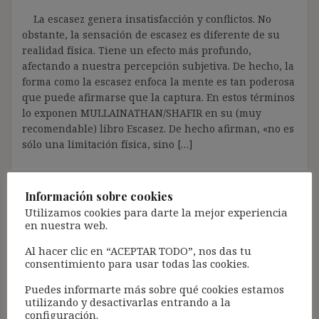
La escasez genera insatisfacción y conflictos. No
obstante, la sensación de escasez es diferente de su
realidad física. Tiene un efecto más profundo,
afectando a nuestra percepción subjetiva. De hecho, la
forma como la escasez enfoca la mente es tan poderosa
que puede afirmarse que la captura. En estos términos
lo exponen MULLAINATHAN/SHAFIR en su (muy
recomendable) libro Escasez. De hecho afirman, «no es
sólo una limitación física, sino […]
Información sobre cookies
Utilizamos cookies para darte la mejor experiencia
en nuestra web.
Acceso para Suscribirse al Blog (GRATIS):
Al hacer clic en “ACEPTAR TODO”, nos das tu
consentimiento para usar todas las cookies.
Pincha aquí
Puedes informarte más sobre qué cookies estamos
utilizando y desactivarlas entrando a la
Acceso para Suscriptores Registrados:
configuración.