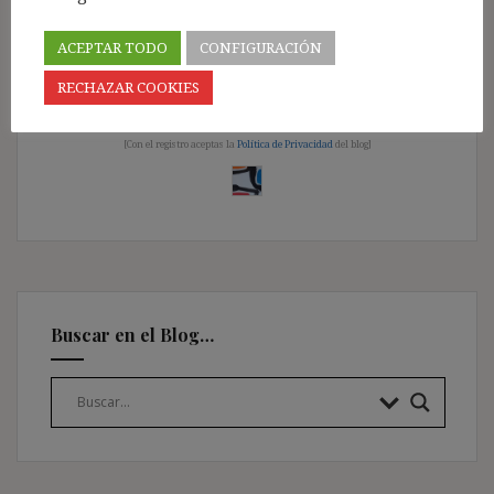
ACEPTAR TODO
CONFIGURACIÓN
Pincha aquí
RECHAZAR COOKIES
༺ ¡Únete a los más de 11.500 Suscriptores! ༺
[Con el registro aceptas la
Política de Privacidad
del blog]
Buscar en el Blog…