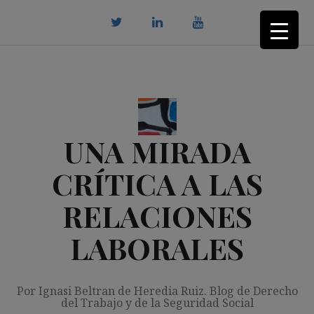
Saltar
al
contenido
twitter
Linkedin
youtube
UNA MIRADA
CRÍTICA A LAS
RELACIONES
LABORALES
Por Ignasi Beltran de Heredia Ruiz. Blog de Derecho
del Trabajo y de la Seguridad Social