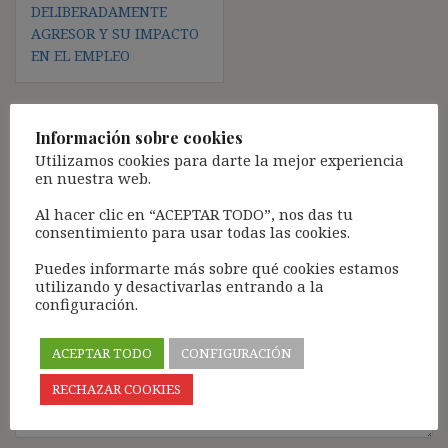
DELIBERADAMENTE
AGRESOR Y SU IMPACTO
EN EL EMPLEO
Información sobre cookies
Deja una respuesta
Utilizamos cookies para darte la mejor experiencia
en nuestra web.
Tu dirección de correo electrónico no será publicada.
Los
campos obligatorios están marcados con
*
Al hacer clic en “ACEPTAR TODO”, nos das tu
consentimiento para usar todas las cookies.
Comentario
*
Puedes informarte más sobre qué cookies estamos
utilizando y desactivarlas entrando a la
configuración.
ACEPTAR TODO
CONFIGURACIÓN
RECHAZAR COOKIES