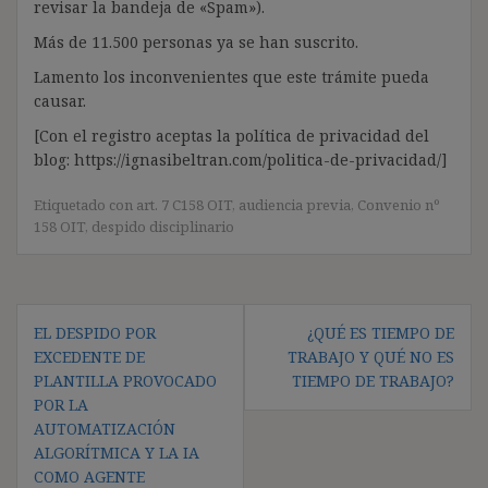
revisar la bandeja de «Spam»).
Más de 11.500 personas ya se han suscrito.
Lamento los inconvenientes que este trámite pueda
causar.
[Con el registro aceptas la política de privacidad del
blog: https://ignasibeltran.com/politica-de-privacidad/]
Etiquetado con
art. 7 C158 OIT
,
audiencia previa
,
Convenio nº
158 OIT
,
despido disciplinario
Navegación
EL DESPIDO POR
¿QUÉ ES TIEMPO DE
de
EXCEDENTE DE
TRABAJO Y QUÉ NO ES
entradas
PLANTILLA PROVOCADO
TIEMPO DE TRABAJO?
POR LA
AUTOMATIZACIÓN
ALGORÍTMICA Y LA IA
COMO AGENTE