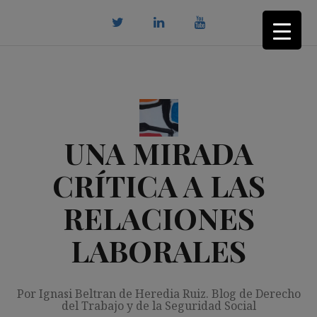
Saltar
al
contenido
twitter
Linkedin
youtube
UNA MIRADA
CRÍTICA A LAS
RELACIONES
LABORALES
Por Ignasi Beltran de Heredia Ruiz. Blog de Derecho
del Trabajo y de la Seguridad Social