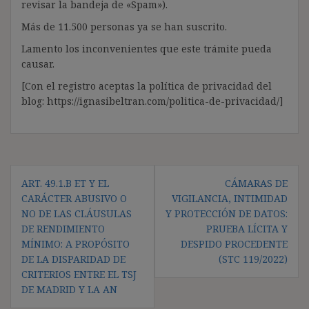
revisar la bandeja de «Spam»).
Más de 11.500 personas ya se han suscrito.
Lamento los inconvenientes que este trámite pueda
causar.
[Con el registro aceptas la política de privacidad del
blog: https://ignasibeltran.com/politica-de-privacidad/]
Navegación
ART. 49.1.B ET Y EL
CÁMARAS DE
de
CARÁCTER ABUSIVO O
VIGILANCIA, INTIMIDAD
entradas
NO DE LAS CLÁUSULAS
Y PROTECCIÓN DE DATOS:
DE RENDIMIENTO
PRUEBA LÍCITA Y
MÍNIMO: A PROPÓSITO
DESPIDO PROCEDENTE
DE LA DISPARIDAD DE
(STC 119/2022)
CRITERIOS ENTRE EL TSJ
DE MADRID Y LA AN