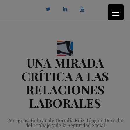
Saltar
al
contenido
twitter
Linkedin
youtube
UNA MIRADA
CRÍTICA A LAS
RELACIONES
LABORALES
Por Ignasi Beltran de Heredia Ruiz. Blog de Derecho
del Trabajo y de la Seguridad Social