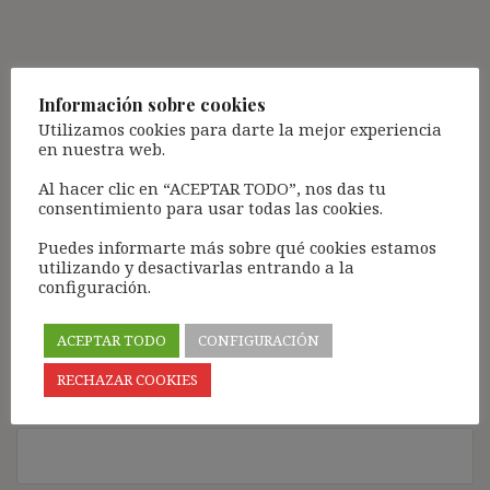
Deja una respuesta
Información sobre cookies
Tu dirección de correo electrónico no será publicada.
Los
Utilizamos cookies para darte la mejor experiencia
campos obligatorios están marcados con
*
en nuestra web.
Comentario
*
Al hacer clic en “ACEPTAR TODO”, nos das tu
consentimiento para usar todas las cookies.
Puedes informarte más sobre qué cookies estamos
utilizando y desactivarlas entrando a la
configuración.
ACEPTAR TODO
CONFIGURACIÓN
RECHAZAR COOKIES
Nombre
*