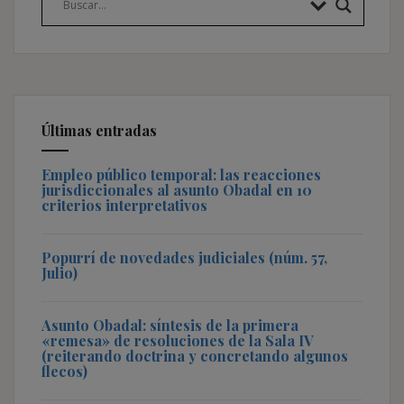
Últimas entradas
Empleo público temporal: las reacciones
jurisdiccionales al asunto Obadal en 10
criterios interpretativos
Popurrí de novedades judiciales (núm. 57,
Julio)
Asunto Obadal: síntesis de la primera
«remesa» de resoluciones de la Sala IV
(reiterando doctrina y concretando algunos
flecos)