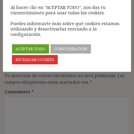
Al hacer clic en “ACEPTAR TODO”, nos das tu
Gracias, tengo en breve juicio por empresa con
consentimiento para usar todas las cookies.
despido objetivo y me ayuda la ponencia. A parte
agradecer la sencillez y claridad en la exposición.
Puedes informarte más sobre qué cookies estamos
utilizando y desactivarlas entrando a la
Responder
configuración.
ACEPTAR TODO
CONFIGURACIÓN
RECHAZAR COOKIES
Deja una respuesta
Tu dirección de correo electrónico no será publicada.
Los
campos obligatorios están marcados con
*
Comentario
*