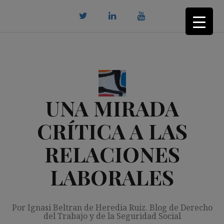
Saltar
al
contenido
twitter
Linkedin
youtube
UNA MIRADA
CRÍTICA A LAS
RELACIONES
LABORALES
Por Ignasi Beltran de Heredia Ruiz. Blog de Derecho
del Trabajo y de la Seguridad Social