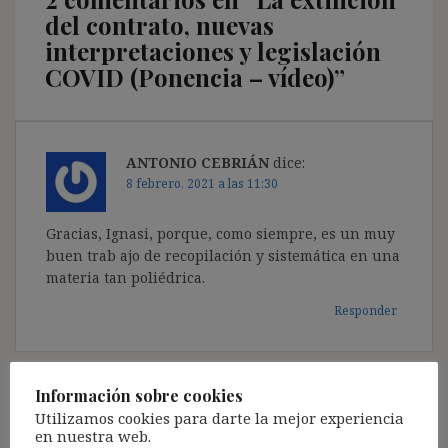
del contrato, nuevas
interpretaciones y legislación
COVID (Ponencia – vídeo)
”
ANTONIO CEBRIÁN
dice:
8 febrero, 2021 a las 11:30
Gracias, Ignasi, porque, como siempre, es un muy
buen trab ajo de recopilación y sistemática en una
materia tan poliédrica.
Responder
Información sobre cookies
Jesús María
dice:
Utilizamos cookies para darte la mejor experiencia
13 febrero, 2021 a las 21:20
en nuestra web.