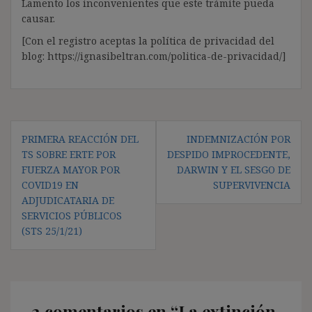
Lamento los inconvenientes que este trámite pueda
causar.
[Con el registro aceptas la política de privacidad del
blog: https://ignasibeltran.com/politica-de-privacidad/]
Navegación
PRIMERA REACCIÓN DEL
INDEMNIZACIÓN POR
de
TS SOBRE ERTE POR
DESPIDO IMPROCEDENTE,
entradas
FUERZA MAYOR POR
DARWIN Y EL SESGO DE
COVID19 EN
SUPERVIVENCIA
ADJUDICATARIA DE
SERVICIOS PÚBLICOS
(STS 25/1/21)
2 comentarios en “
La extinción