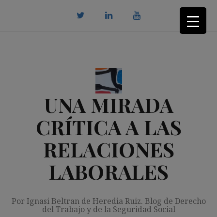
Saltar
al
contenido
twitter
Linkedin
youtube
UNA MIRADA
CRÍTICA A LAS
RELACIONES
LABORALES
Por Ignasi Beltran de Heredia Ruiz. Blog de Derecho
del Trabajo y de la Seguridad Social