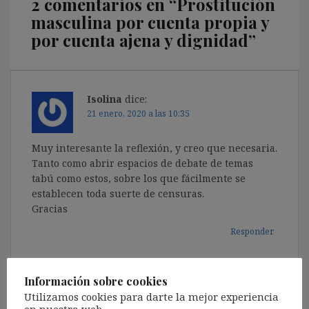
2 comentarios en “
Prostitución
masculina por cuenta propia y
por cuenta ajena y dignidad
”
Isolina
dice:
21 enero, 2020 a las 10:35
Muy interesante la reflexión, y creo que necesaria.
Tanto como abrir espacios de debate de temas
tabú como estos, sobre los que fácilmente se
establecen toda suerte de censuras.
Gracias
Responder
Información sobre cookies
Utilizamos cookies para darte la mejor experiencia
Luis Manteiga Pousa
dice: