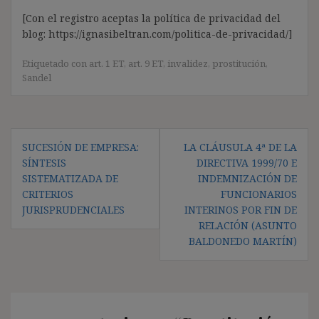
[Con el registro aceptas la política de privacidad del
blog: https://ignasibeltran.com/politica-de-privacidad/]
Etiquetado con
art. 1 ET
,
art. 9 ET
,
invalidez
,
prostitución
,
Sandel
Navegación
SUCESIÓN DE EMPRESA:
LA CLÁUSULA 4ª DE LA
de
SÍNTESIS
DIRECTIVA 1999/70 E
entradas
SISTEMATIZADA DE
INDEMNIZACIÓN DE
CRITERIOS
FUNCIONARIOS
JURISPRUDENCIALES
INTERINOS POR FIN DE
RELACIÓN (ASUNTO
BALDONEDO MARTÍN)