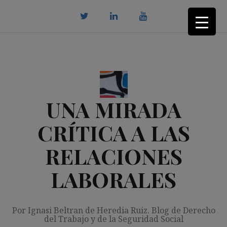
Saltar
al
contenido
twitter
Linkedin
youtube
UNA MIRADA
CRÍTICA A LAS
RELACIONES
LABORALES
Por Ignasi Beltran de Heredia Ruiz. Blog de Derecho
del Trabajo y de la Seguridad Social