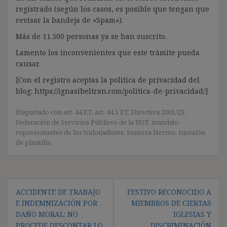
registrado (según los casos, es posible que tengan que
revisar la bandeja de «Spam»).
Más de 11.500 personas ya se han suscrito.
Lamento los inconvenientes que este trámite pueda
causar.
[Con el registro aceptas la política de privacidad del
blog: https://ignasibeltran.com/politica-de-privacidad/]
Etiquetado con
art. 44 ET
,
art. 44.5 ET
,
Directiva 2001/23
,
Federación de Servicios Públicos de la UGT
,
mandato
representantes de los trabajadores
,
Somoza Hermo
,
sucesión
de plantilla
Navegación
ACCIDENTE DE TRABAJO
FESTIVO RECONOCIDO A
de
E INDEMNIZACIÓN POR
MIEMBROS DE CIERTAS
entradas
DAÑO MORAL: NO
IGLESIAS Y
PROCEDE DESCONTAR LO
DISCRIMINACIÓN