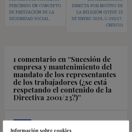
PERCIBIDO EN CONCEPTO
DIRECTA POR MOTIVO DE
DE PRESTACIÓN DE LA
LA RELIGIÓN (STJUE 22
SEGURIDAD SOCIAL
DE ENERO 2019, C‑193/17,
CRESCO)
1 comentario en “
Sucesión de
empresa y mantenimiento del
mandato de los representantes
de los trabajadores (¿se está
respetando el contenido de la
Directiva 2001/23?)
”
Aránzazu Roldán Martínez
dice:
1 febrero, 2019 a las 12:38
Información sobre cookies