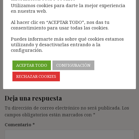
Utilizamos cookies para darte la mejor experiencia
en nuestra web.
Estoy totalmente de acuerdo contigo, Ignasi. Lo has
explicado muy bien. Sin embargo, salvo en
Al hacer clic en “ACEPTAR TODO”, nos das tu
algunas sentencias de TSJ, como la que citas,
consentimiento para usar todas las cookies.
nuestros tribunales parecen llevarse por la
Puedes informarte más sobre qué cookies estamos
inercia. La doctrina sentada por el Tribunal
utilizando y desactivarlas entrando a la
Supremo en 1990 sigue teniendo mucho peso.
configuración.
Muchas gracias
Responder
ACEPTAR TODO
CONFIGURACIÓN
RECHAZAR COOKIES
Deja una respuesta
Tu dirección de correo electrónico no será publicada.
Los
campos obligatorios están marcados con
*
Comentario
*