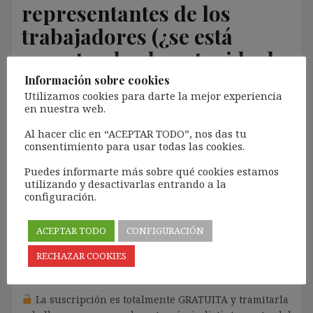
representantes de los
trabajadores (¿se está
respetando el contenido de
la Directiva 2001/23?)
Información sobre cookies
Utilizamos cookies para darte la mejor experiencia
en nuestra web.
23 enero, 2019
ibdehere
Comentarios Jurisprudencia
Al hacer clic en “ACEPTAR TODO”, nos das tu
Nota:
consentimiento para usar todas las cookies.
El propósito de este blog es compartir contenido de
Puedes informarte más sobre qué cookies estamos
forma totalmente GRATUITA.
utilizando y desactivarlas entrando a la
configuración.
La proliferación de empresas que utilizan la
Inteligencia Artificial Generativa (IAG) con ánimo de
ACEPTAR TODO
CONFIGURACIÓN
lucro y que se apropian del contenido de terceros sin
ningún respeto por los derechos de autor, me ha
RECHAZAR COOKIES
llevado a restringir el contenido del blog únicamente
a las personas SUSCRITAS.
La suscripción es totalmente GRATUITA y tramitarla