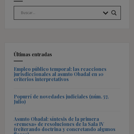
Últimas entradas
Empleo público temporal: las reacciones
jurisdiccionales al asunto Obadal en 10
criterios interpretativos
Popurrí de novedades judiciales (núm. 57,
Julio)
Asunto Obadal: síntesis de la primera
«remesa» de resoluciones de la Sala IV
(reiterando doctrina y concretando algunos