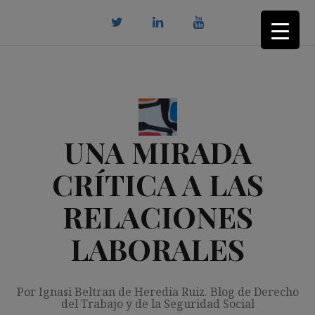
Saltar
al
contenido
twitter
Linkedin
youtube
UNA MIRADA
CRÍTICA A LAS
RELACIONES
LABORALES
Por Ignasi Beltran de Heredia Ruiz. Blog de Derecho
del Trabajo y de la Seguridad Social