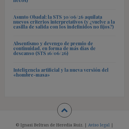
flecos)
Asunto Obadal: la STS 30/06/26 aquilata
nuevos criterios interpretativos (y ¿vuelve a la
casilla de salida con los indefinidos no fijos?)
Absentismo y devengo de premio de
continuidad, en forma de más días de
descanso (STS 16/06/26)
Inteligencia artificial y la nueva versión del
«hombre-masa»
© Ignasi Beltran de Heredia Ruiz. |
Aviso legal
|