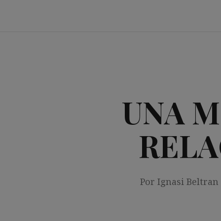
Saltar
al
contenido
UNA M
RELA
Por Ignasi Beltran