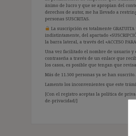
ánimo de lucro y que se apropian del cont
derechos de autor, me ha llevado a restrin
personas SUSCRITAS.
La suscripción es totalmente GRATUITA y
indistintamente, del apartado «SUSCRIPCI
la barra lateral, a través del «ACCESO PA
Una vez facilitado el nombre de usuario y e
contraseña a través de un enlace que recib
los casos, es posible que tengan que revis
Más de 11.500 personas ya se han suscrito.
Lamento los inconvenientes que este trámi
[Con el registro aceptas la política de priva
de-privacidad/]