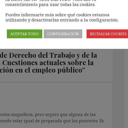
consentimiento para usar todas las cookies.
UNA MIRADA CRÍTICA A LAS RELACIONES
Puedes informarte más sobre qué cookies estamos
LABORALES: BOLETÍN NÚM. 18, SEPTIEMBRE
utilizando y desactivarlas entrando a la configuración.
2018
ACEPTAR TODO
CONFIGURACIÓN
RECHAZAR COOKIES
de Derecho del Trabajo y de la
 Cuestiones actuales sobre la
ación en el empleo público
”
entes magnificos, pero seguro que alguna de las
puede estar igual de preparada que los ponentes. És