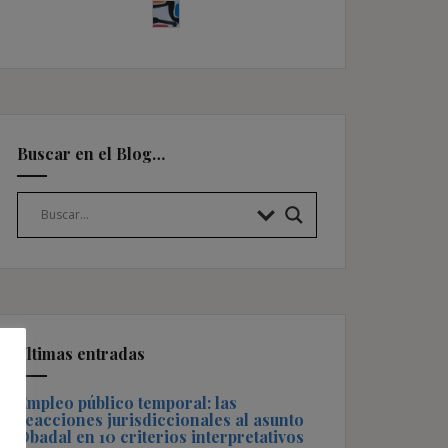
Buscar en el Blog…
Últimas entradas
Empleo público temporal: las
reacciones jurisdiccionales al asunto
Obadal en 10 criterios interpretativos