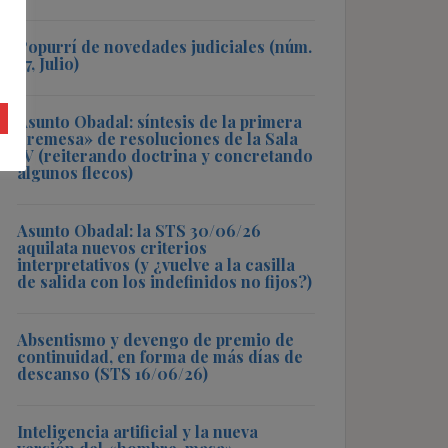
Popurrí de novedades judiciales (núm.
57, Julio)
Asunto Obadal: síntesis de la primera
«remesa» de resoluciones de la Sala
IV (reiterando doctrina y concretando
algunos flecos)
Asunto Obadal: la STS 30/06/26
aquilata nuevos criterios
interpretativos (y ¿vuelve a la casilla
de salida con los indefinidos no fijos?)
Absentismo y devengo de premio de
continuidad, en forma de más días de
descanso (STS 16/06/26)
Inteligencia artificial y la nueva