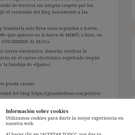
enido de terceros sin ningún respeto por los
gir el contenido del blog únicamente a las
 tramitarla solo lleva unos segundos a través,
ÓN» que aparece en la barra de MENÚ; o bien, en
RA SUSCRIBIRSE AL BLOG».
l correo electrónico, deberán verificar la
irán en el correo electrónico registrado (según
ar la bandeja de «Spam»).
te pueda causar.
cidad del blog: https://ignasibeltran.com/politica-
Información sobre cookies
Utilizamos cookies para darte la mejor experiencia en
nuestra web.
Al hacer clic en “ACEPTAR TODO”, nos das tu