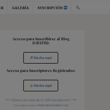
ER
GALERÍA
SUSCRIPCIÓN
Acceso para Suscribirse al Blog
(GRATIS):
Pincha aquí
Acceso para Suscriptores Registrados:
Pincha aquí
༺ ¡Únete a los más de 11.500 Suscriptores! ༺
[Con el registro aceptas la
Política de Privacidad
del blog]