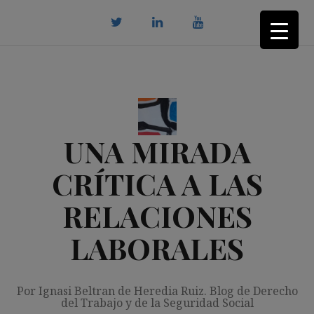
Saltar
al
contenido
twitter
Linkedin
youtube
UNA MIRADA
CRÍTICA A LAS
RELACIONES
LABORALES
Por Ignasi Beltran de Heredia Ruiz. Blog de Derecho
del Trabajo y de la Seguridad Social