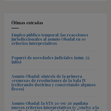
Últimas entradas
Empleo público temporal: las reacciones
jurisdiccionales al asunto Obadal en 10
criterios interpretativos
Popurrí de novedades judiciales (núm. 57,
Julio)
Asunto Obadal: síntesis de la primera
«remesa» de resoluciones de la Sala IV
(reiterando doctrina y concretando algunos
flecos)
Asunto Obadal: la STS 30/06/26 aquilata
nuevos criterios interpretativos (y ¿vuelve a la