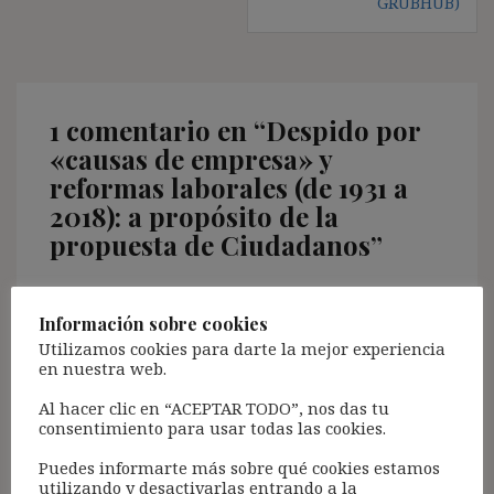
GRUBHUB)
1 comentario en “
Despido por
«causas de empresa» y
reformas laborales (de 1931 a
2018): a propósito de la
propuesta de Ciudadanos
”
Información sobre cookies
Pingback:
Precisiones sobre la propuesta
Utilizamos cookies para darte la mejor experiencia
Ciudadanos contra la precariedad laboral -
en nuestra web.
Agenda Pública
Al hacer clic en “ACEPTAR TODO”, nos das tu
consentimiento para usar todas las cookies.
Puedes informarte más sobre qué cookies estamos
utilizando y desactivarlas entrando a la