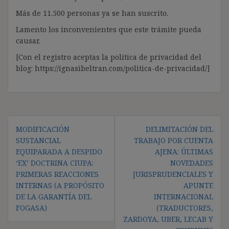
Más de 11.500 personas ya se han suscrito.
Lamento los inconvenientes que este trámite pueda
causar.
[Con el registro aceptas la política de privacidad del
blog: https://ignasibeltran.com/politica-de-privacidad/]
Navegación
MODIFICACIÓN
DELIMITACIÓN DEL
de
SUSTANCIAL
TRABAJO POR CUENTA
entradas
EQUIPARADA A DESPIDO
AJENA: ÚLTIMAS
‘EX’ DOCTRINA CIUPA:
NOVEDADES
PRIMERAS REACCIONES
JURISPRUDENCIALES Y
INTERNAS (A PROPÓSITO
APUNTE
DE LA GARANTÍA DEL
INTERNACIONAL
FOGASA)
(TRADUCTORES,
ZARDOYA, UBER, LECAB Y