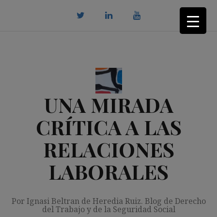
Saltar
al
contenido
twitter
Linkedin
youtube
UNA MIRADA
CRÍTICA A LAS
RELACIONES
LABORALES
Por Ignasi Beltran de Heredia Ruiz. Blog de Derecho
del Trabajo y de la Seguridad Social