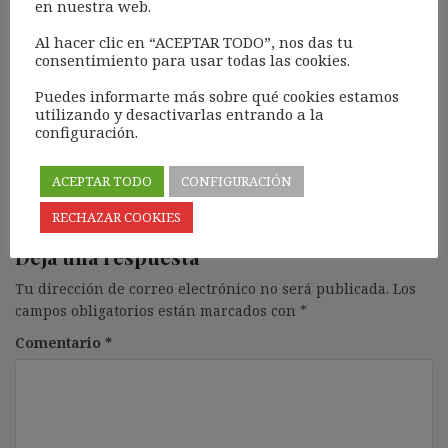
decide quién trabaja en la empresa usuaria es la
en nuestra web.
propia usuaria, por lo que la ETT acaba siendo
Al hacer clic en “ACEPTAR TODO”, nos das tu
una mera gestora y pagadora de salarios.
consentimiento para usar todas las cookies.
En resumen, no generan nada positivo para el
trabajador, solo flexibilidad para las empresas
Puedes informarte más sobre qué cookies estamos
clientes.
utilizando y desactivarlas entrando a la
configuración.
Responder
ACEPTAR TODO
CONFIGURACIÓN
RECHAZAR COOKIES
Deja una respuesta
Tu dirección de correo electrónico no será publicada.
Los
campos obligatorios están marcados con
*
Comentario
*