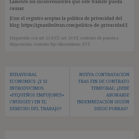
Lamento los inconvenientes que este trámite pueda
causar.
[Con el registro aceptas la política de privacidad del
blog: https://ignasibeltran.com/politica-de-privacidad/]
Etiquetado con
art. 15.8 ET
,
art. 16 ET
,
contrato de puesta a
disposición
,
contrato fijo-discontinuo
,
ETT
Navegación
BEHAVIORAL
NUEVA CONTRATACIÓN
de
ECONOMICS: ¿Y SI
TRAS FIN DE CONTRATO
entradas
INTRODUCIMOS
TEMPORAL: ¿DEBE
«PEQUEÑOS EMPUJONES»
ABONARSE
(‘NUDGES’) EN EL
INDEMNIZACIÓN SEGÚN
DERECHO DEL TRABAJO?
DIEGO PORRAS?