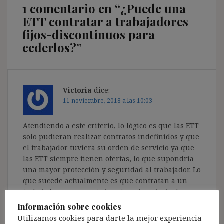
1 comentario en “
¿Puede una
ETT contratar a trabajadores
fijos-discontinuos para
cederlos?
”
Victoria
dice:
11 noviembre, 2018 a las 10:03
Atendiendo a este criterio, lo lógico es que las ETT
solo pudieran realizar contratos indefinidos y que
el trabajador tuviera su orden de servicio ya que
las ETT siempre tienen ofertas, lo que supondría
una mayor protección y seguridad al trabajador. Lo
que sucede actualmente es que contratan a un
trabajador y en cuanto termina el contrato de
disposición la ETT lo despide y se olvida de esa
Información sobre cookies
persona. Además, en muchos puestos quien
Utilizamos cookies para darte la mejor experiencia