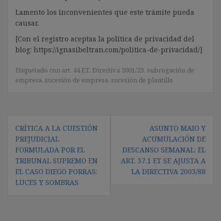
Lamento los inconvenientes que este trámite pueda
causar.
[Con el registro aceptas la política de privacidad del
blog: https://ignasibeltran.com/politica-de-privacidad/]
Etiquetado con
art. 44 ET
,
Directiva 2001/23
,
subrogación de
empresa
,
sucesión de empresa
,
sucesión de plantilla
Navegación
CRÍTICA A LA CUESTIÓN
ASUNTO MAIO Y
de
PREJUDICIAL
ACUMULACIÓN DE
entradas
FORMULADA POR EL
DESCANSO SEMANAL: EL
TRIBUNAL SUPREMO EN
ART. 37.1 ET SE AJUSTA A
EL CASO DIEGO PORRAS:
LA DIRECTIVA 2003/88
LUCES Y SOMBRAS