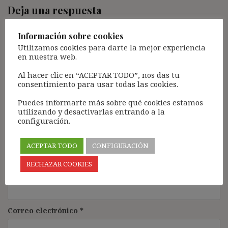
Deja una respuesta
Tu dirección de correo electrónico no será publicada.
Los
Información sobre cookies
campos obligatorios están marcados con
*
Utilizamos cookies para darte la mejor experiencia
Comentario
*
en nuestra web.
Al hacer clic en “ACEPTAR TODO”, nos das tu
consentimiento para usar todas las cookies.
Puedes informarte más sobre qué cookies estamos
utilizando y desactivarlas entrando a la
configuración.
ACEPTAR TODO
CONFIGURACIÓN
RECHAZAR COOKIES
Nombre
*
Correo electrónico
*