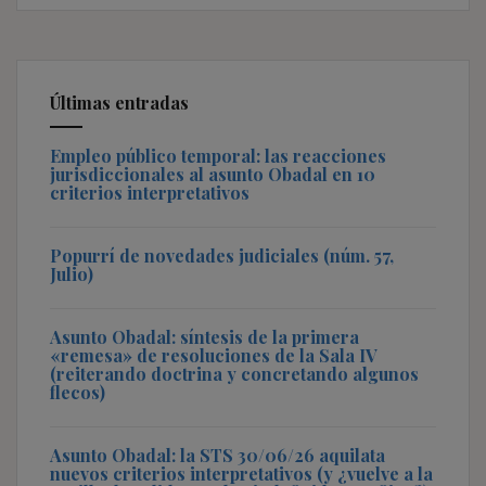
Últimas entradas
Empleo público temporal: las reacciones
jurisdiccionales al asunto Obadal en 10
criterios interpretativos
Popurrí de novedades judiciales (núm. 57,
Julio)
Asunto Obadal: síntesis de la primera
«remesa» de resoluciones de la Sala IV
(reiterando doctrina y concretando algunos
flecos)
Asunto Obadal: la STS 30/06/26 aquilata
nuevos criterios interpretativos (y ¿vuelve a la