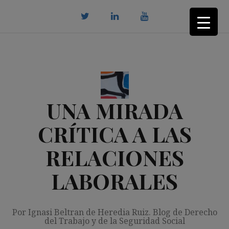
Saltar
al
contenido
twitter
Linkedin
youtube
UNA MIRADA
CRÍTICA A LAS
RELACIONES
LABORALES
Por Ignasi Beltran de Heredia Ruiz. Blog de Derecho
del Trabajo y de la Seguridad Social