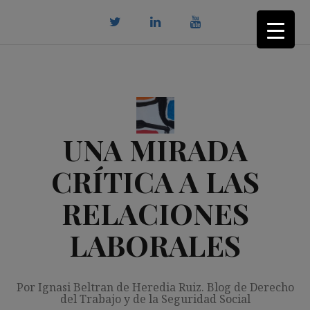
Saltar
al
contenido
twitter
Linkedin
youtube
UNA MIRADA
CRÍTICA A LAS
RELACIONES
LABORALES
Por Ignasi Beltran de Heredia Ruiz. Blog de Derecho
del Trabajo y de la Seguridad Social