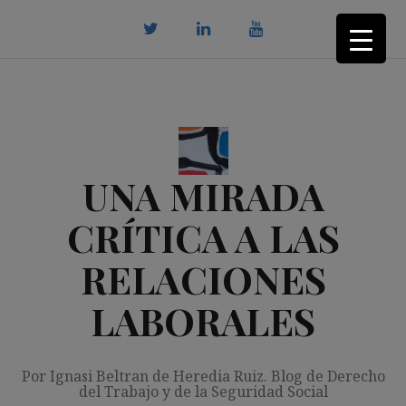
Saltar
al
contenido
twitter
Linkedin
youtube
UNA MIRADA
CRÍTICA A LAS
RELACIONES
LABORALES
Por Ignasi Beltran de Heredia Ruiz. Blog de Derecho
del Trabajo y de la Seguridad Social