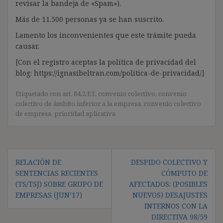
revisar la bandeja de «Spam»).
Más de 11.500 personas ya se han suscrito.
Lamento los inconvenientes que este trámite pueda
causar.
[Con el registro aceptas la política de privacidad del
blog: https://ignasibeltran.com/politica-de-privacidad/]
Etiquetado con
art. 84.2 ET
,
convenio colectivo
,
convenio
colectivo de ámbito inferior a la empresa
,
convenio colectivo
de empresa
,
prioridad aplicativa
Navegación
RELACIÓN DE
DESPIDO COLECTIVO Y
de
SENTENCIAS RECIENTES
CÓMPUTO DE
entradas
(TS/TSJ) SOBRE GRUPO DE
AFECTADOS: (POSIBLES
EMPRESAS (JUN’17)
NUEVOS) DESAJUSTES
INTERNOS CON LA
DIRECTIVA 98/59