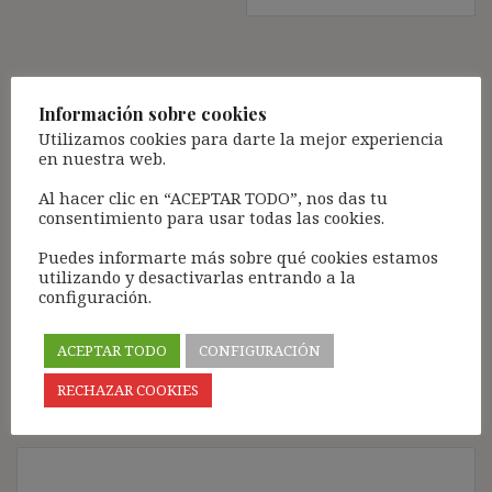
Deja una respuesta
Información sobre cookies
Tu dirección de correo electrónico no será publicada.
Los
Utilizamos cookies para darte la mejor experiencia
campos obligatorios están marcados con
*
en nuestra web.
Comentario
*
Al hacer clic en “ACEPTAR TODO”, nos das tu
consentimiento para usar todas las cookies.
Puedes informarte más sobre qué cookies estamos
utilizando y desactivarlas entrando a la
configuración.
ACEPTAR TODO
CONFIGURACIÓN
RECHAZAR COOKIES
Nombre
*