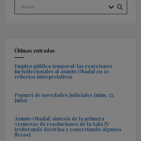
Últimas entradas
Empleo público temporal: las reacciones
jurisdiccionales al asunto Obadal en 10
criterios interpretativos
Popurrí de novedades judiciales (núm. 57,
Julio)
Asunto Obadal: síntesis de la primera
«remesa» de resoluciones de la Sala IV
(reiterando doctrina y concretando algunos
flecos)