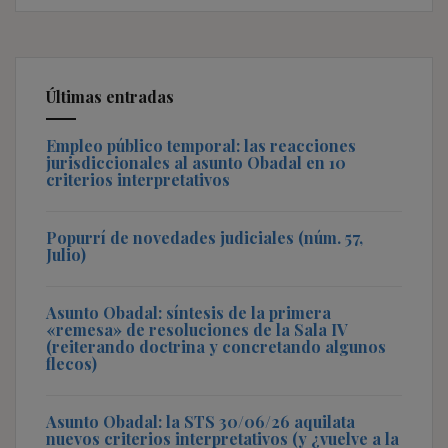
Últimas entradas
Empleo público temporal: las reacciones
jurisdiccionales al asunto Obadal en 10
criterios interpretativos
Popurrí de novedades judiciales (núm. 57,
Julio)
Asunto Obadal: síntesis de la primera
«remesa» de resoluciones de la Sala IV
(reiterando doctrina y concretando algunos
flecos)
Asunto Obadal: la STS 30/06/26 aquilata
nuevos criterios interpretativos (y ¿vuelve a la