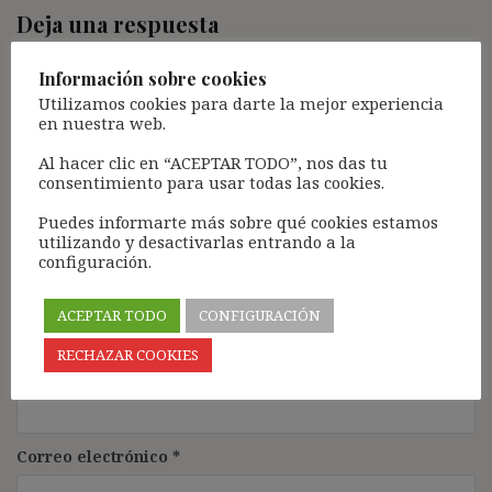
Deja una respuesta
Tu dirección de correo electrónico no será publicada.
Los
Información sobre cookies
campos obligatorios están marcados con
*
Utilizamos cookies para darte la mejor experiencia
Comentario
*
en nuestra web.
Al hacer clic en “ACEPTAR TODO”, nos das tu
consentimiento para usar todas las cookies.
Puedes informarte más sobre qué cookies estamos
utilizando y desactivarlas entrando a la
configuración.
ACEPTAR TODO
CONFIGURACIÓN
RECHAZAR COOKIES
Nombre
*
Correo electrónico
*