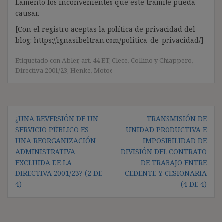
Lamento los inconvenientes que este trámite pueda
causar.
[Con el registro aceptas la política de privacidad del
blog: https://ignasibeltran.com/politica-de-privacidad/]
Etiquetado con
Abler
,
art. 44 ET
,
Clece
,
Collino y Chiappero
,
Directiva 2001/23
,
Henke
,
Motoe
Navegación
¿UNA REVERSIÓN DE UN
TRANSMISIÓN DE
de
SERVICIO PÚBLICO ES
UNIDAD PRODUCTIVA E
entradas
UNA REORGANIZACIÓN
IMPOSIBILIDAD DE
ADMINISTRATIVA
DIVISIÓN DEL CONTRATO
EXCLUIDA DE LA
DE TRABAJO ENTRE
DIRECTIVA 2001/23? (2 DE
CEDENTE Y CESIONARIA
4)
(4 DE 4)