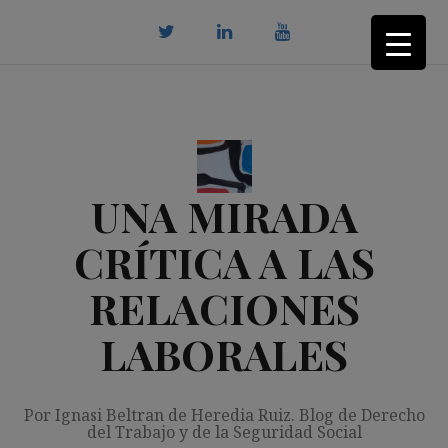
Saltar
al
contenido
twitter
Linkedin
youtube
UNA MIRADA
CRÍTICA A LAS
RELACIONES
LABORALES
Por Ignasi Beltran de Heredia Ruiz. Blog de Derecho
del Trabajo y de la Seguridad Social