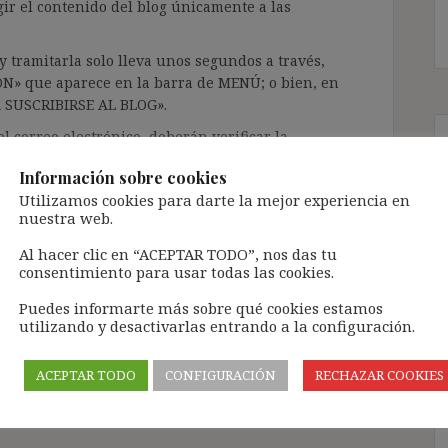
gir el contenido del blog únicamente a las
 tramitarla solo lleva unos segundos a través,
ÓN» que aparece en la barra de MENÚ; o bien, en
RA SUSCRIBIRSE AL BLOG».
l correo electrónico, deberán verificar la
irán en el correo electrónico registrado (según
Información sobre cookies
ar la bandeja de «Spam»).
Utilizamos cookies para darte la mejor experiencia en
nuestra web.
te pueda causar.
Al hacer clic en “ACEPTAR TODO”, nos das tu
consentimiento para usar todas las cookies.
cidad del blog: https://ignasibeltran.com/politica-
Puedes informarte más sobre qué cookies estamos
utilizando y desactivarlas entrando a la configuración.
,
relación contractual viva
,
subrogación de
e plantilla
,
Temco
ACEPTAR TODO
CONFIGURACIÓN
RECHAZAR COOKIES