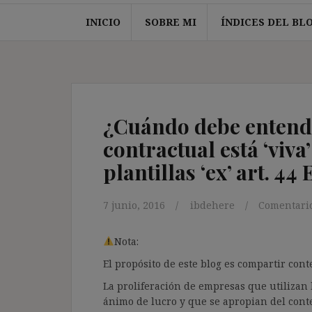
INICIO
SOBRE MI
ÍNDICES DEL BL
¿Cuándo debe entende
contractual está ‘viva
plantillas ‘ex’ art. 44
7 junio, 2016
ibdehere
Comentario
Nota:
El propósito de este blog es compartir co
La proliferación de empresas que utilizan l
ánimo de lucro y que se apropian del cont