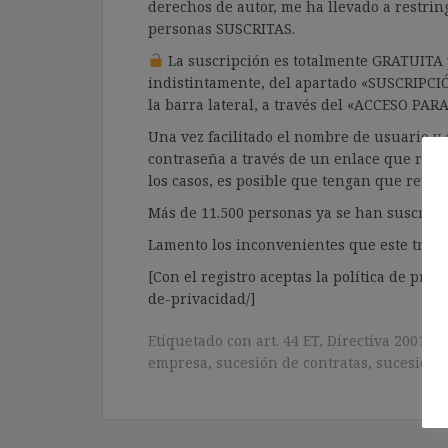
derechos de autor, me ha llevado a restrin
personas SUSCRITAS.
La suscripción es totalmente GRATUITA y
indistintamente, del apartado «SUSCRIPCI
la barra lateral, a través del «ACCESO PA
Una vez facilitado el nombre de usuario y e
contraseña a través de un enlace que recib
los casos, es posible que tengan que revis
Más de 11.500 personas ya se han suscrito.
Lamento los inconvenientes que este trámi
[Con el registro aceptas la política de priva
de-privacidad/]
Etiquetado con
art. 44 ET
,
Directiva 2001/23
empresa
,
sucesión de contratas
,
sucesión d