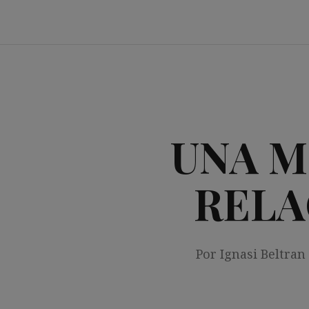
Saltar
al
contenido
UNA M
RELA
Por Ignasi Beltran