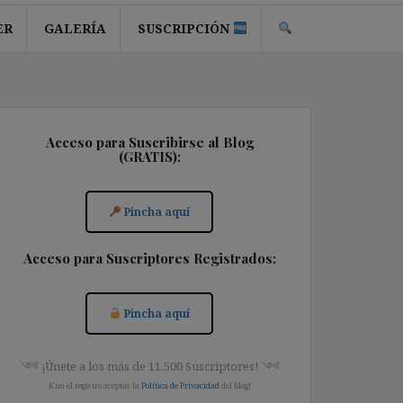
ER
GALERÍA
SUSCRIPCIÓN
Acceso para Suscribirse al Blog
(GRATIS):
Pincha aquí
Acceso para Suscriptores Registrados:
Pincha aquí
༺ ¡Únete a los más de 11.500 Suscriptores! ༺
[Con el registro aceptas la
Política de Privacidad
del blog]