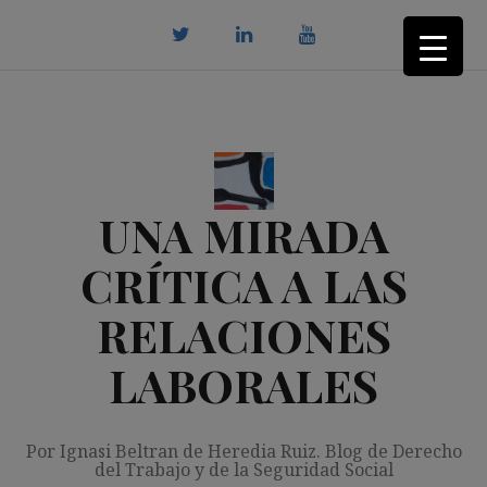
Saltar
al
contenido
twitter
Linkedin
youtube
UNA MIRADA
CRÍTICA A LAS
RELACIONES
LABORALES
Por Ignasi Beltran de Heredia Ruiz. Blog de Derecho
del Trabajo y de la Seguridad Social