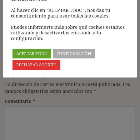
interesaban.Pues bien los jueces de una forma
infantil llevan tiempo haciendo el juego a estas
Al hacer clic en “ACEPTAR TODO”, nos das tu
empresa y olvidándose de una forma infantil del
consentimiento para usar todas las cookies.
motivo y el papel que juega en las relaciones y
Puedes informarte más sobre qué cookies estamos
rompen el equilibrio .conseguido con esta ley
utilizando y desactivarlas entrando a la
configuración.
Responder
ACEPTAR TODO
CONFIGURACIÓN
RECHAZAR COOKIES
Deja una respuesta
Tu dirección de correo electrónico no será publicada.
Los
campos obligatorios están marcados con
*
Comentario
*