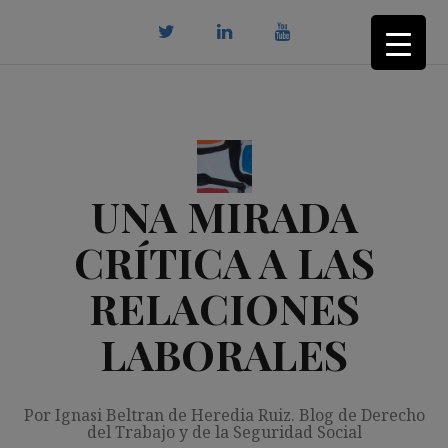
Saltar
al
contenido
twitter
Linkedin
youtube
UNA MIRADA
CRÍTICA A LAS
RELACIONES
LABORALES
Por Ignasi Beltran de Heredia Ruiz. Blog de Derecho
del Trabajo y de la Seguridad Social