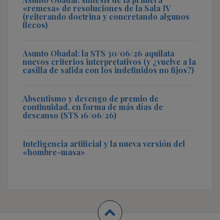
«remesa» de resoluciones de la Sala IV
(reiterando doctrina y concretando algunos
flecos)
Asunto Obadal: la STS 30/06/26 aquilata
nuevos criterios interpretativos (y ¿vuelve a la
casilla de salida con los indefinidos no fijos?)
Absentismo y devengo de premio de
continuidad, en forma de más días de
descanso (STS 16/06/26)
Inteligencia artificial y la nueva versión del
«hombre-masa»