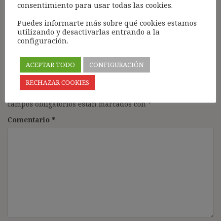
consentimiento para usar todas las cookies.
Simon
Puedes informarte más sobre qué cookies estamos
Responder
utilizando y desactivarlas entrando a la
configuración.
ACEPTAR TODO
CONFIGURACIÓN
Deja una respuesta
RECHAZAR COOKIES
Tu dirección de correo electrónico no será publicada.
Los
campos obligatorios están marcados con
*
Comentario
*