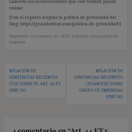
Lamento los inconvenientes que este trámite pueda
causar.
[Con el registro aceptas la política de privacidad del
blog: https://ignasibeltran.com/politica-de-privacidad/]
Etiquetado con
Amatori
,
art. 44 ET
,
Scattolon
,
subrogación de
empresa
Navegación
RELACIÓN DE
RELACIÓN DE
de
SENTENCIAS RECIENTES
SENTENCIAS RECIENTES
entradas
(TSJ) SOBRE EL ART. 44 ET
(TS/AN/TSJ) SOBRE
(ENE 16)
GRUPO DE EMPRESAS
(ENE’16)
1 comentario en “
Art. 44 ET y