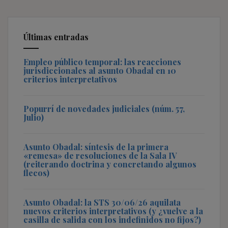
Últimas entradas
Empleo público temporal: las reacciones
jurisdiccionales al asunto Obadal en 10
criterios interpretativos
Popurrí de novedades judiciales (núm. 57,
Julio)
Asunto Obadal: síntesis de la primera
«remesa» de resoluciones de la Sala IV
(reiterando doctrina y concretando algunos
flecos)
Asunto Obadal: la STS 30/06/26 aquilata
nuevos criterios interpretativos (y ¿vuelve a la
casilla de salida con los indefinidos no fijos?)