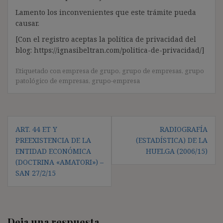
Lamento los inconvenientes que este trámite pueda
causar.
[Con el registro aceptas la política de privacidad del
blog: https://ignasibeltran.com/politica-de-privacidad/]
Etiquetado con
empresa de grupo
,
grupo de empresas
,
grupo
patológico de empresas
,
grupo-empresa
Navegación
ART. 44 ET Y
RADIOGRAFÍA
de
PREEXISTENCIA DE LA
(ESTADÍSTICA) DE LA
entradas
ENTIDAD ECONÓMICA
HUELGA (2006/15)
(DOCTRINA «AMATORI») –
SAN 27/2/15
Deja una respuesta