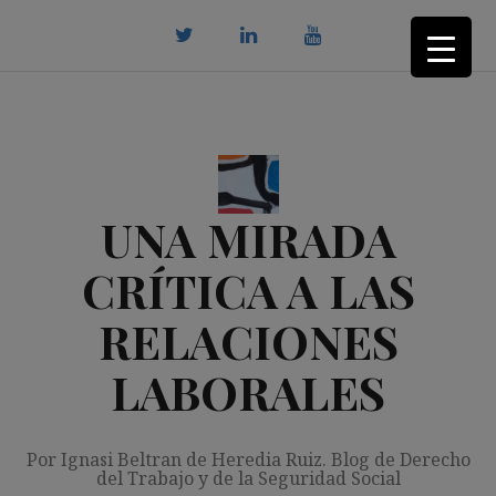
Saltar
al
contenido
twitter
Linkedin
youtube
UNA MIRADA
CRÍTICA A LAS
RELACIONES
LABORALES
Por Ignasi Beltran de Heredia Ruiz. Blog de Derecho
del Trabajo y de la Seguridad Social