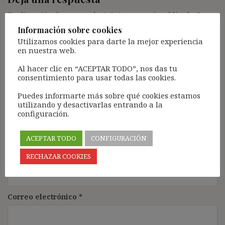
Tu dirección de correo electrónico no será publicada.
Los
campos obligatorios están marcados con
*
Información sobre cookies
Utilizamos cookies para darte la mejor experiencia
Comentario
*
en nuestra web.
Al hacer clic en “ACEPTAR TODO”, nos das tu
consentimiento para usar todas las cookies.
Puedes informarte más sobre qué cookies estamos
utilizando y desactivarlas entrando a la
configuración.
ACEPTAR TODO
CONFIGURACIÓN
Nombre
*
RECHAZAR COOKIES
Correo electrónico
*