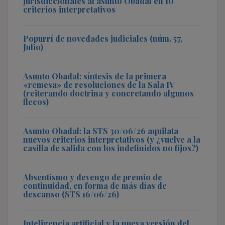
jurisdiccionales al asunto Obadal en 10
criterios interpretativos
Popurrí de novedades judiciales (núm. 57,
Julio)
Asunto Obadal: síntesis de la primera
«remesa» de resoluciones de la Sala IV
(reiterando doctrina y concretando algunos
flecos)
Asunto Obadal: la STS 30/06/26 aquilata
nuevos criterios interpretativos (y ¿vuelve a la
casilla de salida con los indefinidos no fijos?)
Absentismo y devengo de premio de
continuidad, en forma de más días de
descanso (STS 16/06/26)
Inteligencia artificial y la nueva versión del