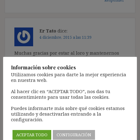
Responder
Er Tato
dice:
4 diciembre, 2015 a las 11:39
Muchas gracias por estar al loro y mantenernos
informados. Como bien dices, la casación está
servida y será interesante conocer la posición
Información sobre cookies
definitiva del TS y sus argumentos.
Utilizamos cookies para darte la mejor experiencia
en nuestra web.
Saludos
Al hacer clic en “ACEPTAR TODO”, nos das tu
Responder
consentimiento para usar todas las cookies.
Puedes informarte más sobre qué cookies estamos
utilizando y desactivarlas entrando a la
configuración.
Juan José Blanco
dice:
15 diciembre, 2015 a las 08:44
ACEPTAR TODO
CONFIGURACIÓN