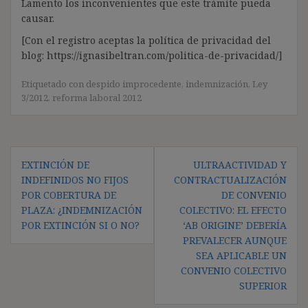
Lamento los inconvenientes que este trámite pueda
causar.
[Con el registro aceptas la política de privacidad del
blog: https://ignasibeltran.com/politica-de-privacidad/]
Etiquetado con
despido improcedente
,
indemnización
,
Ley
3/2012
,
reforma laboral 2012
Navegación
EXTINCIÓN DE
ULTRAACTIVIDAD Y
de
INDEFINIDOS NO FIJOS
CONTRACTUALIZACIÓN
entradas
POR COBERTURA DE
DE CONVENIO
PLAZA: ¿INDEMNIZACIÓN
COLECTIVO: EL EFECTO
POR EXTINCIÓN SI O NO?
‘AB ORIGINE’ DEBERÍA
PREVALECER AUNQUE
SEA APLICABLE UN
CONVENIO COLECTIVO
SUPERIOR