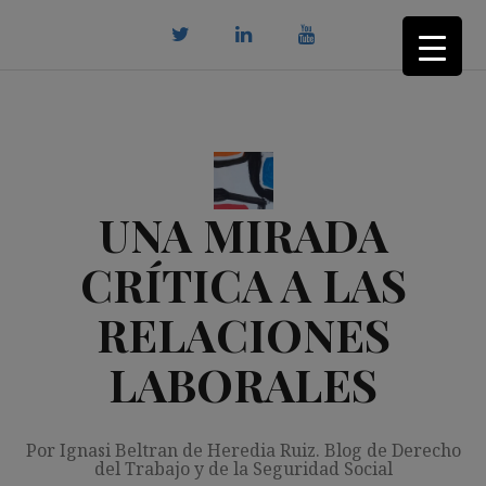
Saltar
al
contenido
twitter
Linkedin
youtube
UNA MIRADA
CRÍTICA A LAS
RELACIONES
LABORALES
Por Ignasi Beltran de Heredia Ruiz. Blog de Derecho
del Trabajo y de la Seguridad Social