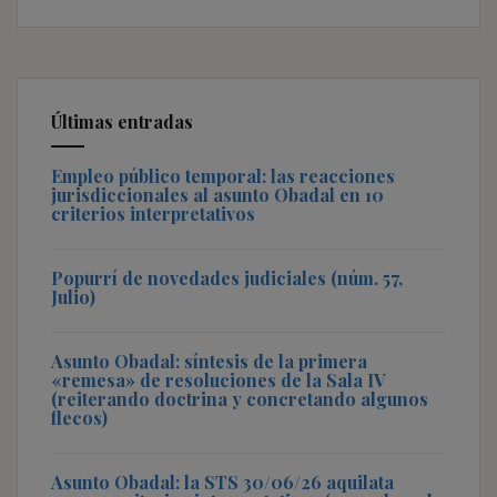
Últimas entradas
Empleo público temporal: las reacciones
jurisdiccionales al asunto Obadal en 10
criterios interpretativos
Popurrí de novedades judiciales (núm. 57,
Julio)
Asunto Obadal: síntesis de la primera
«remesa» de resoluciones de la Sala IV
(reiterando doctrina y concretando algunos
flecos)
Asunto Obadal: la STS 30/06/26 aquilata