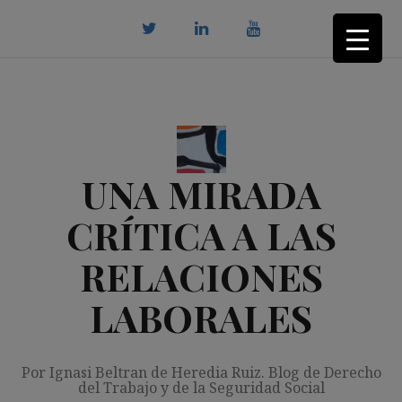
Saltar
al
contenido
twitter
Linkedin
youtube
UNA MIRADA
CRÍTICA A LAS
RELACIONES
LABORALES
Por Ignasi Beltran de Heredia Ruiz. Blog de Derecho
del Trabajo y de la Seguridad Social