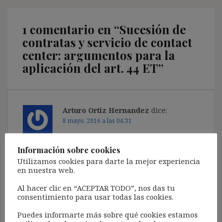
1 comentario en “
Sucesión de
contratas y servicio de contact
center: argumentos para la
aplicación del art. 44 ET
”
Arturo Ortiz Hernandez
dice:
8 mayo, 2016 a las 04:31
Gracias voy a volver a plantear este supuesto en
Información sobre cookies
un recurso de casación.
Utilizamos cookies para darte la mejor experiencia
No se sí tienes algún material nuevo
en nuestra web.
Responder
Al hacer clic en “ACEPTAR TODO”, nos das tu
consentimiento para usar todas las cookies.
Puedes informarte más sobre qué cookies estamos