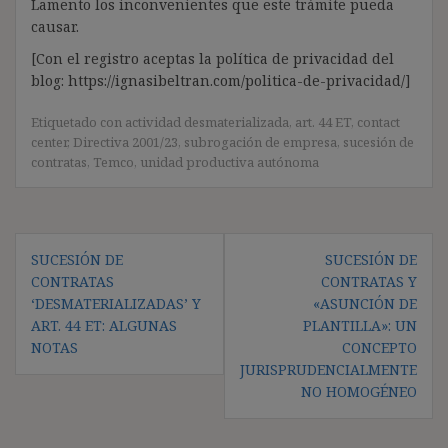
Lamento los inconvenientes que este trámite pueda
causar.
[Con el registro aceptas la política de privacidad del
blog: https://ignasibeltran.com/politica-de-privacidad/]
Etiquetado con
actividad desmaterializada
,
art. 44 ET
,
contact
center
,
Directiva 2001/23
,
subrogación de empresa
,
sucesión de
contratas
,
Temco
,
unidad productiva autónoma
Navegación
SUCESIÓN DE
SUCESIÓN DE
de
CONTRATAS
CONTRATAS Y
entradas
‘DESMATERIALIZADAS’ Y
«ASUNCIÓN DE
ART. 44 ET: ALGUNAS
PLANTILLA»: UN
NOTAS
CONCEPTO
JURISPRUDENCIALMENTE
NO HOMOGÉNEO