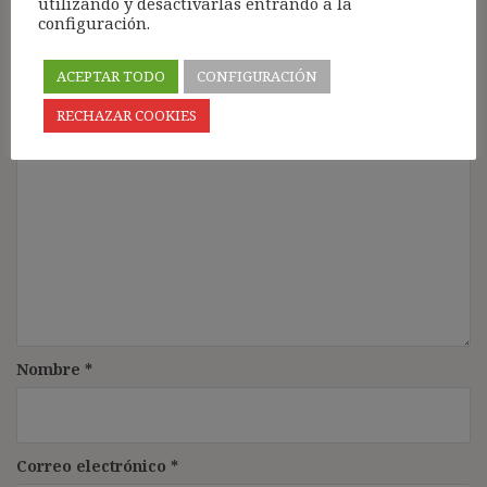
utilizando y desactivarlas entrando a la
configuración.
Deja una respuesta
Tu dirección de correo electrónico no será publicada.
Los
ACEPTAR TODO
CONFIGURACIÓN
campos obligatorios están marcados con
*
RECHAZAR COOKIES
Comentario
*
Nombre
*
Correo electrónico
*