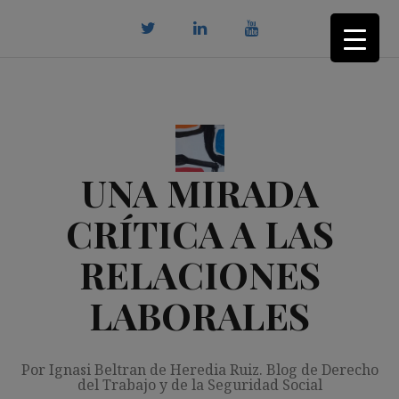
Saltar
al
contenido
twitter
Linkedin
youtube
UNA MIRADA
CRÍTICA A LAS
RELACIONES
LABORALES
Por Ignasi Beltran de Heredia Ruiz. Blog de Derecho
del Trabajo y de la Seguridad Social