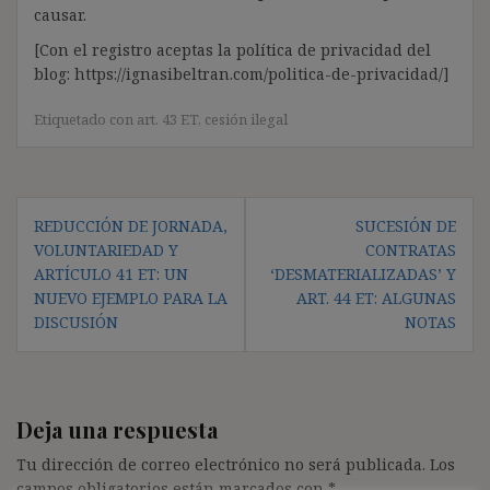
causar.
[Con el registro aceptas la política de privacidad del
blog: https://ignasibeltran.com/politica-de-privacidad/]
Etiquetado con
art. 43 ET
,
cesión ilegal
Navegación
REDUCCIÓN DE JORNADA,
SUCESIÓN DE
de
VOLUNTARIEDAD Y
CONTRATAS
entradas
ARTÍCULO 41 ET: UN
‘DESMATERIALIZADAS’ Y
NUEVO EJEMPLO PARA LA
ART. 44 ET: ALGUNAS
DISCUSIÓN
NOTAS
Deja una respuesta
Tu dirección de correo electrónico no será publicada.
Los
campos obligatorios están marcados con
*