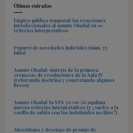
Últimas entradas
Empleo público temporal: las reacciones
jurisdiccionales al asunto Obadal en 10
criterios interpretativos
Popurrí de novedades judiciales (núm. 57,
Julio)
Asunto Obadal: síntesis de la primera
«remesa» de resoluciones de la Sala IV
(reiterando doctrina y concretando algunos
flecos)
Asunto Obadal: la STS 30/06/26 aquilata
nuevos criterios interpretativos (y ¿vuelve a la
casilla de salida con los indefinidos no fijos?)
Absentismo y devengo de premio de