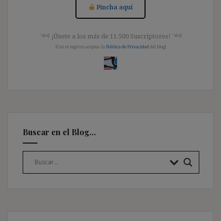
Pincha aquí
༺ ¡Únete a los más de 11.500 Suscriptores! ༺
[Con el registro aceptas la
Política de Privacidad
del blog]
Buscar en el Blog…