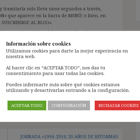
 tramitarla solo lleva unos segundos a través,
ÓN» que aparece en la barra de MENÚ; o bien, en
RA SUSCRIBIRSE AL BLOG».
l correo electrónico, deberán verificar la
irán en el correo electrónico registrado (según
Información sobre cookies
ar la bandeja de «Spam»).
Utilizamos cookies para darte la mejor experiencia en
nuestra web.
te pueda causar.
Al hacer clic en “ACEPTAR TODO”, nos das tu
consentimiento para usar todas las cookies.
cidad del blog: https://ignasibeltran.com/politica-
Puedes informarte más sobre qué cookies estamos
utilizando y desactivarlas entrando a la configuración.
empresa
,
sucesión de contratas
,
Temco
ACEPTAR TODO
CONFIGURACIÓN
RECHAZAR COOKIES
JORNADA «1994-2014: 20 AÑOS DE REFORMAS