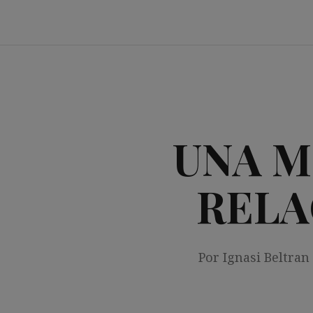
Saltar
al
contenido
UNA M
RELA
Por Ignasi Beltran