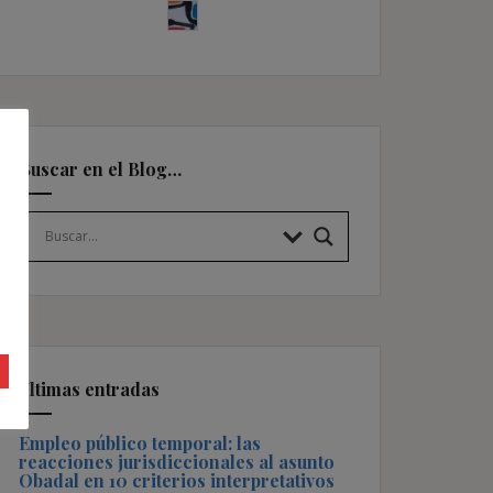
Buscar en el Blog…
Últimas entradas
Empleo público temporal: las
reacciones jurisdiccionales al asunto
Obadal en 10 criterios interpretativos