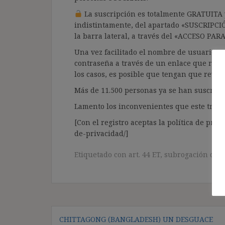
La suscripción es totalmente GRATUITA y
indistintamente, del apartado «SUSCRIPCI
la barra lateral, a través del «ACCESO PA
Una vez facilitado el nombre de usuario y e
contraseña a través de un enlace que recib
los casos, es posible que tengan que revis
Más de 11.500 personas ya se han suscrito.
Lamento los inconvenientes que este trámi
[Con el registro aceptas la política de priva
de-privacidad/]
Etiquetado con
art. 44 ET
,
subrogación de 
Navegación
CHITTAGONG (BANGLADESH) UN DESGUACE