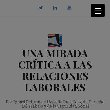
Saltar
al
contenido
twitter
Linkedin
youtube
UNA MIRADA
CRÍTICA A LAS
RELACIONES
LABORALES
Por Ignasi Beltran de Heredia Ruiz. Blog de Derecho
del Trabajo y de la Seguridad Social