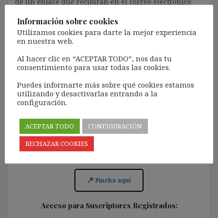
de un enlace que recibirán en el correo electrónico
registrado (según los casos, es posible que tengan que
Información sobre cookies
revisar la bandeja de «Spam»).
Utilizamos cookies para darte la mejor experiencia
Más de 11.500 personas ya se han suscrito.
en nuestra web.
Lamento los inconvenientes que este trámite pueda
Al hacer clic en “ACEPTAR TODO”, nos das tu
causar.
consentimiento para usar todas las cookies.
[Con el registro aceptas la política de privacidad del
Puedes informarte más sobre qué cookies estamos
blog: https://ignasibeltran.com/politica-de-privacidad/]
utilizando y desactivarlas entrando a la
configuración.
ACEPTAR TODO
CONFIGURACIÓN
RECHAZAR COOKIES
Acceso para Suscribirse al Blog (GRATIS):
Pincha aquí
Acceso para Suscriptores Registrados: