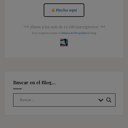
Pincha aquí
༺ ¡Únete a los más de 11.500 Suscriptores! ༺
[Con el registro aceptas la
Política de Privacidad
del blog]
Buscar en el Blog…