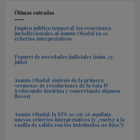
Últimas entradas
Empleo público temporal: las reacciones
jurisdiccionales al asunto Obadal en 10
criterios interpretativos
Popurrí de novedades judiciales (núm. 57,
Julio)
Asunto Obadal: síntesis de la primera
«remesa» de resoluciones de la Sala IV
(reiterando doctrina y concretando algunos
flecos)
Asunto Obadal: la STS 30/06/26 aquilata
nuevos criterios interpretativos (y ¿vuelve a la
casilla de salida con los indefinidos no fijos?)