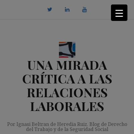
Saltar
al
contenido
twitter
Linkedin
youtube
UNA MIRADA
CRÍTICA A LAS
RELACIONES
LABORALES
Por Ignasi Beltran de Heredia Ruiz. Blog de Derecho
del Trabajo y de la Seguridad Social