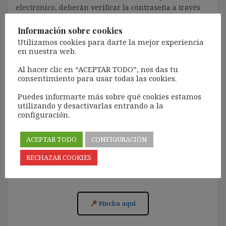
electrónico, deberán verificar la contraseña a través
de un enlace que recibirán en el correo electrónico
registrado (según los casos, es posible que tengan que
Información sobre cookies
revisar la bandeja de «Spam»).
Utilizamos cookies para darte la mejor experiencia
en nuestra web.
Más de 11.500 personas ya se han suscrito.
Al hacer clic en “ACEPTAR TODO”, nos das tu
Lamento los inconvenientes que este trámite pueda
consentimiento para usar todas las cookies.
causar.
Puedes informarte más sobre qué cookies estamos
[Con el registro aceptas la política de privacidad del
utilizando y desactivarlas entrando a la
blog: https://ignasibeltran.com/politica-de-privacidad/]
configuración.
ACEPTAR TODO
CONFIGURACIÓN
RECHAZAR COOKIES
Acceso para Suscribirse al Blog (GRATIS):
Pincha aquí