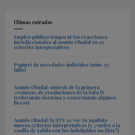
Últimas entradas
Empleo público temporal: las reacciones
jurisdiccionales al asunto Obadal en 10
criterios interpretativos
Popurrí de novedades judiciales (núm. 57,
Julio)
Asunto Obadal: síntesis de la primera
«remesa» de resoluciones de la Sala IV
(reiterando doctrina y concretando algunos
flecos)
Asunto Obadal: la STS 30/06/26 aquilata
nuevos criterios interpretativos (y ¿vuelve a la
casilla de salida con los indefinidos no fijos?)