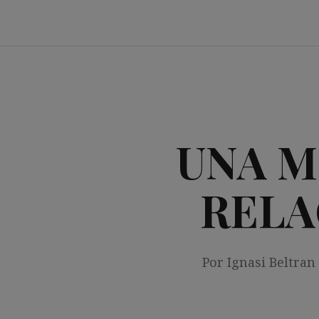
Saltar
al
contenido
UNA M
RELA
Por Ignasi Beltran