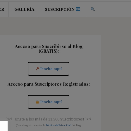
ER
GALERÍA
SUSCRIPCIÓN
Acceso para Suscribirse al Blog
(GRATIS):
Pincha aquí
Acceso para Suscriptores Registrados:
Pincha aquí
༺ ¡Únete a los más de 11.500 Suscriptores! ༺
[Con el registro aceptas la
Política de Privacidad
del blog]