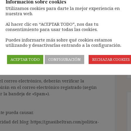
Información sobre cookies
Utilizamos cookies para darte la mejor experiencia en
nuestra web.
ntenido de forma totalmente GRATUITA.
Al hacer clic en “ACEPTAR TODO”, nos das tu
consentimiento para usar todas las cookies.
a Inteligencia Artificial Generativa (IAG) con
enido de terceros sin ningún respeto por los
Puedes informarte más sobre qué cookies estamos
gir el contenido del blog únicamente a las
utilizando y desactivarlas entrando a la configuración.
 tramitarla solo lleva unos segundos a través,
ACEPTAR TODO
CONFIGURACIÓN
RECHAZAR COOKIES
ÓN» que aparece en la barra de MENÚ; o bien, en
RA SUSCRIBIRSE AL BLOG».
l correo electrónico, deberán verificar la
irán en el correo electrónico registrado (según
ar la bandeja de «Spam»).
te pueda causar.
cidad del blog: https://ignasibeltran.com/politica-