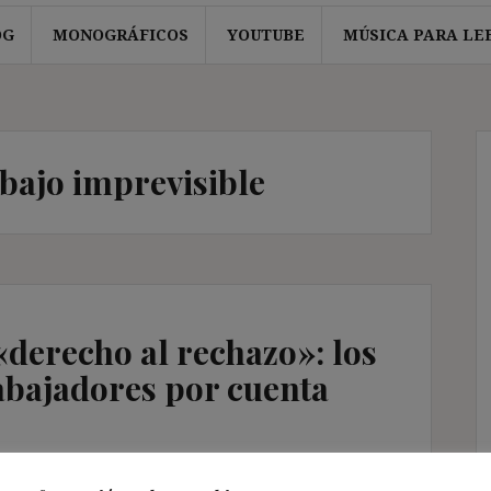
OG
MONOGRÁFICOS
YOUTUBE
MÚSICA PARA LE
abajo imprevisible
 «derecho al rechazo»: los
abajadores por cuenta
entarios Jurisprudencia