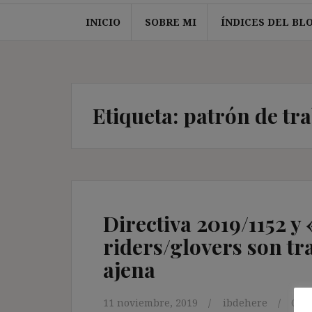
INICIO
SOBRE MI
ÍNDICES DEL BL
Etiqueta:
patrón de tr
Directiva 2019/1152 y
riders/glovers son tr
ajena
11 noviembre, 2019
ibdehere
Com