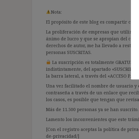
Nota:
El propósito de este blog es compartir co
La proliferación de empresas que utilizan l
ánimo de lucro y que se apropian del cont
derechos de autor, me ha llevado a restrin
personas SUSCRITAS.
La suscripción es totalmente GRATUITA y
indistintamente, del apartado «SUSCRIPCI
la barra lateral, a través del «ACCESO PA
Una vez facilitado el nombre de usuario y e
contraseña a través de un enlace que recib
los casos, es posible que tengan que revis
Más de 11.500 personas ya se han suscrito.
Lamento los inconvenientes que este trámi
[Con el registro aceptas la política de priva
de-privacidad/]