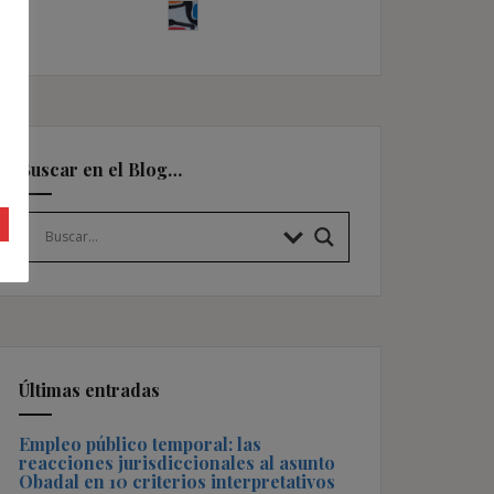
Buscar en el Blog…
Últimas entradas
Empleo público temporal: las
reacciones jurisdiccionales al asunto
Obadal en 10 criterios interpretativos