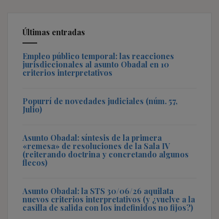
Últimas entradas
Empleo público temporal: las reacciones
jurisdiccionales al asunto Obadal en 10
criterios interpretativos
Popurrí de novedades judiciales (núm. 57,
Julio)
Asunto Obadal: síntesis de la primera
«remesa» de resoluciones de la Sala IV
(reiterando doctrina y concretando algunos
flecos)
Asunto Obadal: la STS 30/06/26 aquilata
nuevos criterios interpretativos (y ¿vuelve a la
casilla de salida con los indefinidos no fijos?)