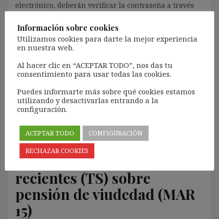
electrónico, deberán verificar la contraseña a través
de un enlace que recibirán en el correo electrónico
registrado (según los casos, es posible que tengan que
Información sobre cookies
revisar la bandeja de «Spam»).
Utilizamos cookies para darte la mejor experiencia
en nuestra web.
Más de 11.500 personas ya se han suscrito.
Al hacer clic en “ACEPTAR TODO”, nos das tu
Lamento los inconvenientes que este trámite pueda
consentimiento para usar todas las cookies.
causar.
Puedes informarte más sobre qué cookies estamos
[Con el registro aceptas la política de privacidad del
utilizando y desactivarlas entrando a la
blog: https://ignasibeltran.com/politica-de-privacidad/]
configuración.
ACEPTAR TODO
CONFIGURACIÓN
RECHAZAR COOKIES
Relación sentencias
recientes (TS) sobre
pensión de viudedad (MAR
15)