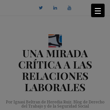
Saltar
al
contenido
twitter
Linkedin
youtube
UNA MIRADA
CRÍTICA A LAS
RELACIONES
LABORALES
Por Ignasi Beltran de Heredia Ruiz. Blog de Derecho
del Trabajo y de la Seguridad Social