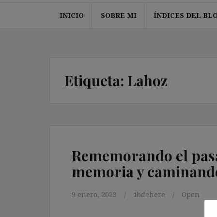
INICIO
SOBRE MI
ÍNDICES DEL BL
Etiqueta:
Lahoz
Rememorando el pasad
memoria y caminando
9 enero, 2023
ibdehere
Open