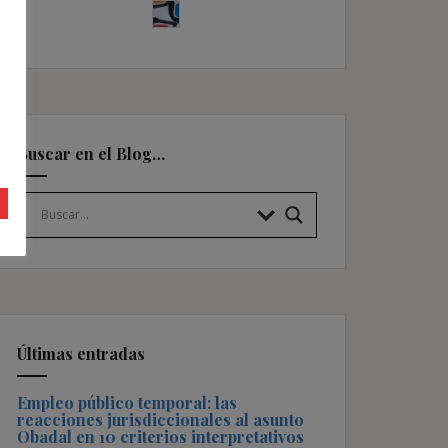
Buscar en el Blog…
Últimas entradas
Empleo público temporal: las
reacciones jurisdiccionales al asunto
Obadal en 10 criterios interpretativos