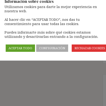
Información sobre cookies
ance y rememoramos lo acontecido en los últimos
Utilizamos cookies para darte la mejor experiencia en
 que, al recordar, tendemos a pensar en el pasado
nuestra web.
 futuro, nos aparece como una dimensión que
e pensar es un constructo de origen cultural y,
Al hacer clic en “ACEPTAR TODO”, nos das tu
consentimiento para usar todas las cookies.
Puedes informarte más sobre qué cookies estamos
utilizando y desactivarlas entrando a la configuración.
ACEPTAR TODO
CONFIGURACIÓN
RECHAZAR COOKIES