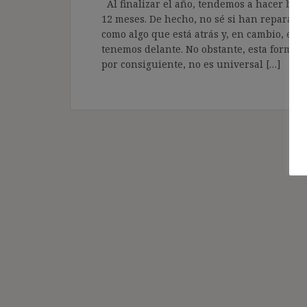
Al finalizar el año, tendemos a hacer bal
12 meses. De hecho, no sé si han reparado
como algo que está atrás y, en cambio, el
tenemos delante. No obstante, esta forma d
por consiguiente, no es universal […]