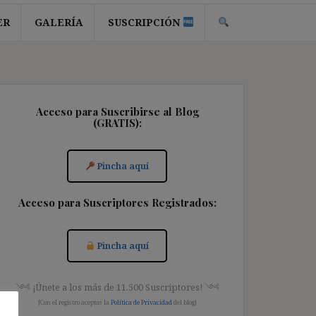
ER
GALERÍA
SUSCRIPCIÓN
Acceso para Suscribirse al Blog
(GRATIS):
Pincha aquí
Acceso para Suscriptores Registrados:
Pincha aquí
༺ ¡Únete a los más de 11.500 Suscriptores! ༺
[Con el registro aceptas la
Política de Privacidad
del blog]