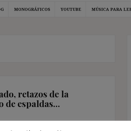
OG
MONOGRÁFICOS
YOUTUBE
MÚSICA PARA LE
o, retazos de la
 de espaldas…