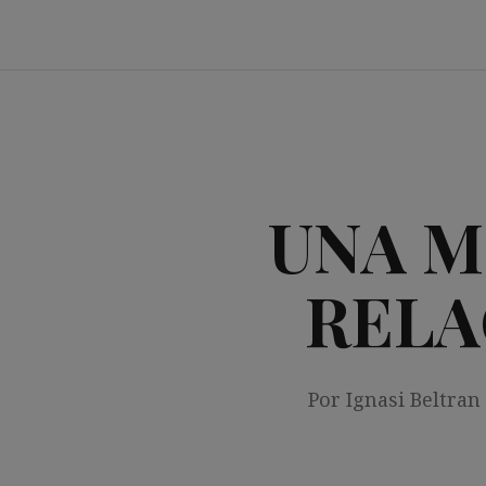
Saltar
al
contenido
UNA M
RELA
Por Ignasi Beltran