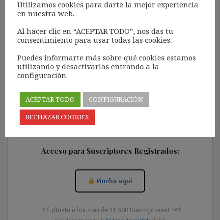
Utilizamos cookies para darte la mejor experiencia
en nuestra web.
Reflexiones a propósito de la incertidumbre, los
errores que precipita y cómo la fortuna impacta en la
Al hacer clic en “ACEPTAR TODO”, nos das tu
cotidianidad de nuestras decisiones diarias.
consentimiento para usar todas las cookies.
Puedes informarte más sobre qué cookies estamos
utilizando y desactivarlas entrando a la
configuración.
Acceso para Suscribirse al Blog (GRATIS):
ACEPTAR TODO
CONFIGURACIÓN
RECHAZAR COOKIES
Pincha aquí
Acceso para Suscriptores Registrados:
Pincha aquí
༺ ¡Únete a los más de 11.500 Suscriptores! ༺