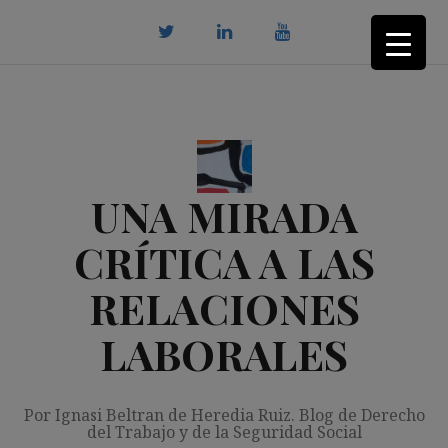
Saltar
al
contenido
twitter
Linkedin
youtube
UNA MIRADA
CRÍTICA A LAS
RELACIONES
LABORALES
Por Ignasi Beltran de Heredia Ruiz. Blog de Derecho
del Trabajo y de la Seguridad Social