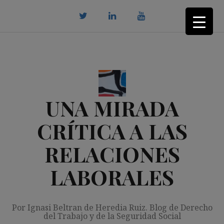
Saltar
al
contenido
twitter
Linkedin
youtube
UNA MIRADA
CRÍTICA A LAS
RELACIONES
LABORALES
Por Ignasi Beltran de Heredia Ruiz. Blog de Derecho
del Trabajo y de la Seguridad Social