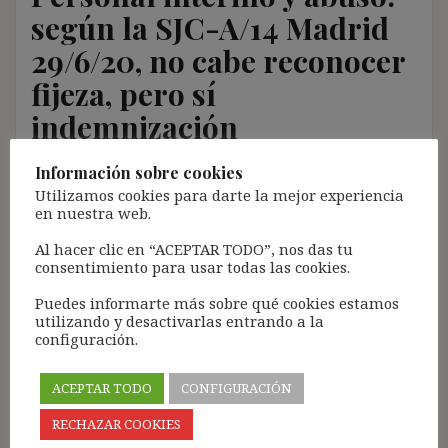
según la SJC-A/14 Madrid
29/6/20, no cabe reconocer
fijeza, pero sí
indemnización
Información sobre cookies
23 julio, 2020
ibdehere
Comentarios Jurisprudencia
Utilizamos cookies para darte la mejor experiencia
Nota:
en nuestra web.
El propósito de este blog es compartir contenido de
Al hacer clic en “ACEPTAR TODO”, nos das tu
forma totalmente GRATUITA.
consentimiento para usar todas las cookies.
La proliferación de empresas que utilizan la
Puedes informarte más sobre qué cookies estamos
Inteligencia Artificial Generativa (IAG) con ánimo de
utilizando y desactivarlas entrando a la
configuración.
lucro y que se apropian del contenido de terceros sin
ningún respeto por los derechos de autor, me ha
llevado a restringir el contenido del blog únicamente
ACEPTAR TODO
CONFIGURACIÓN
a las personas SUSCRITAS.
RECHAZAR COOKIES
La suscripción es totalmente GRATUITA y tramitarla