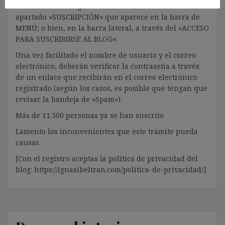
solo lleva unos segundos a través, indistintamente, del
apartado «SUSCRIPCIÓN» que aparece en la barra de
MENÚ; o bien, en la barra lateral, a través del «ACCESO
PARA SUSCRIBIRSE AL BLOG».
Una vez facilitado el nombre de usuario y el correo
electrónico, deberán verificar la contraseña a través
de un enlace que recibirán en el correo electrónico
registrado (según los casos, es posible que tengan que
revisar la bandeja de «Spam»).
Más de 11.500 personas ya se han suscrito.
Lamento los inconvenientes que este trámite pueda
causar.
[Con el registro aceptas la política de privacidad del
blog: https://ignasibeltran.com/politica-de-privacidad/]