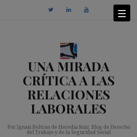
Saltar
al
contenido
twitter
Linkedin
youtube
UNA MIRADA
CRÍTICA A LAS
RELACIONES
LABORALES
Por Ignasi Beltran de Heredia Ruiz. Blog de Derecho
del Trabajo y de la Seguridad Social