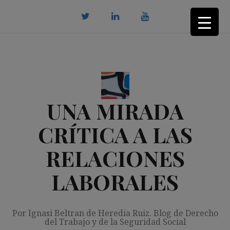
Saltar
al
contenido
twitter
Linkedin
youtube
UNA MIRADA
CRÍTICA A LAS
RELACIONES
LABORALES
Por Ignasi Beltran de Heredia Ruiz. Blog de Derecho
del Trabajo y de la Seguridad Social