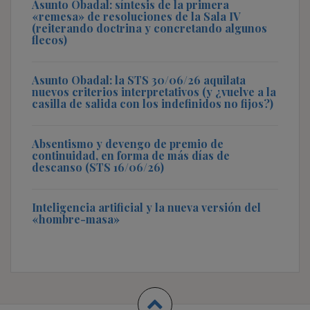
Asunto Obadal: síntesis de la primera
«remesa» de resoluciones de la Sala IV
(reiterando doctrina y concretando algunos
flecos)
Asunto Obadal: la STS 30/06/26 aquilata
nuevos criterios interpretativos (y ¿vuelve a la
casilla de salida con los indefinidos no fijos?)
Absentismo y devengo de premio de
continuidad, en forma de más días de
descanso (STS 16/06/26)
Inteligencia artificial y la nueva versión del
«hombre-masa»