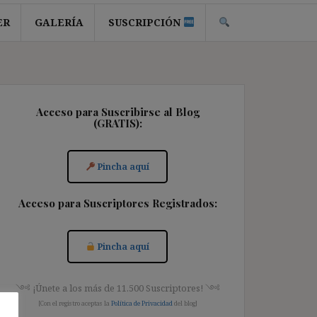
ER
GALERÍA
SUSCRIPCIÓN
Acceso para Suscribirse al Blog
(GRATIS):
Pincha aquí
Acceso para Suscriptores Registrados:
Pincha aquí
༺ ¡Únete a los más de 11.500 Suscriptores! ༺
[Con el registro aceptas la
Política de Privacidad
del blog]