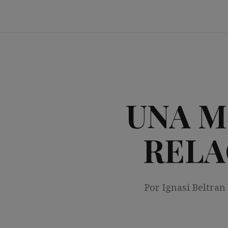
Saltar
al
contenido
UNA M
RELA
Por Ignasi Beltran