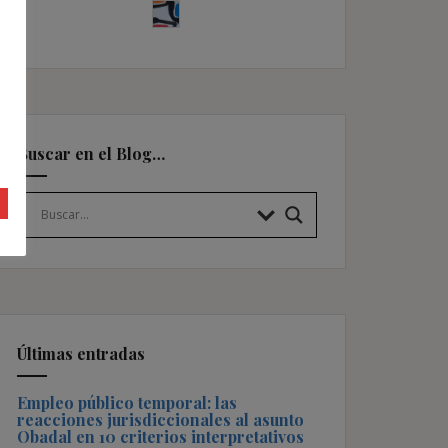
Buscar en el Blog…
Últimas entradas
Empleo público temporal: las
reacciones jurisdiccionales al asunto
Obadal en 10 criterios interpretativos