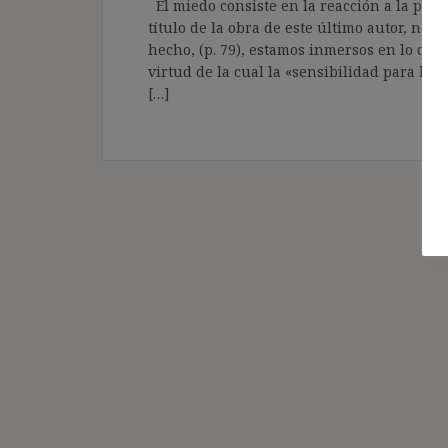
El miedo consiste en la reacción a la perc
título de la obra de este último autor, no 
hecho, (p. 79), estamos inmersos en lo que
virtud de la cual la «sensibilidad para la
[…]