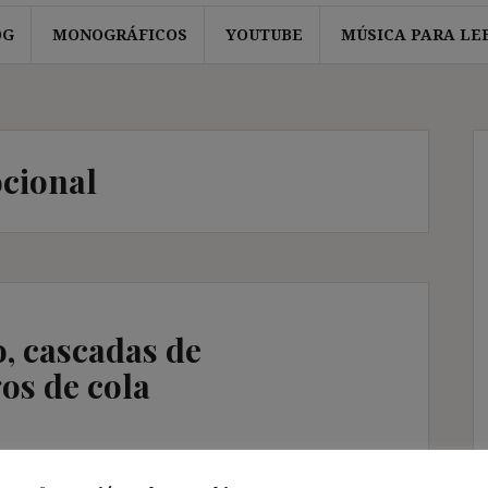
OG
MONOGRÁFICOS
YOUTUBE
MÚSICA PARA LE
cional
, cascadas de
gos de cola