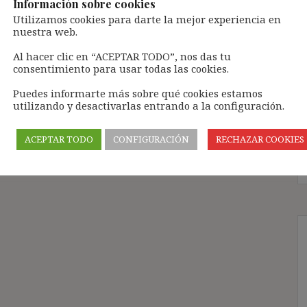
Información sobre cookies
epción de un peligro (BUDE, 87). Y, siguiendo el
Utilizamos cookies para darte la mejor experiencia en
cabe duda que vivimos en la sociedad del miedo. De
nuestra web.
 se conoce como la «paradoja de la seguridad«, en
s inseguridades crece en la misma medida en que
Al hacer clic en “ACEPTAR TODO”, nos das tu
consentimiento para usar todas las cookies.
Puedes informarte más sobre qué cookies estamos
utilizando y desactivarlas entrando a la configuración.
ACEPTAR TODO
CONFIGURACIÓN
RECHAZAR COOKIES