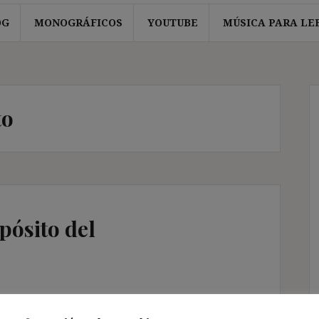
OG
MONOGRÁFICOS
YOUTUBE
MÚSICA PARA LE
to
pósito del