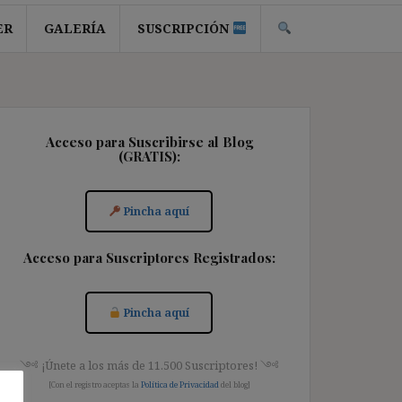
ER
GALERÍA
SUSCRIPCIÓN
Acceso para Suscribirse al Blog
(GRATIS):
Pincha aquí
Acceso para Suscriptores Registrados:
Pincha aquí
༺ ¡Únete a los más de 11.500 Suscriptores! ༺
[Con el registro aceptas la
Política de Privacidad
del blog]