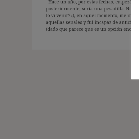
Hace un año, por estas fechas, empezábam
posteriormente, sería una pesadilla. No ob
lo vi venir?«), en aquel momento, me invad
aquellas señales y fui incapaz de anticipa
(dado que parece que es un opción encima 