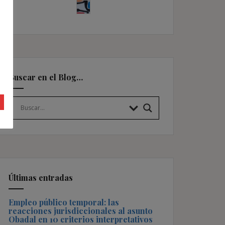
Buscar en el Blog…
Últimas entradas
Empleo público temporal: las
reacciones jurisdiccionales al asunto
Obadal en 10 criterios interpretativos