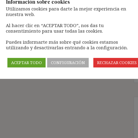
Información sobre cookies
os a tener algunas evidencias de lo que,
Utilizamos cookies para darte la mejor experiencia en
stante (como traté de exponerles en «¿Por qué no
nuestra web.
ió una cierta desazón, pues, no supe interpretar
rme. Pasados todos estos meses desde entonces y
Al hacer clic en “ACEPTAR TODO”, nos das tu
de la mesa), al […]
consentimiento para usar todas las cookies.
Puedes informarte más sobre qué cookies estamos
utilizando y desactivarlas entrando a la configuración.
ACEPTAR TODO
CONFIGURACIÓN
RECHAZAR COOKIES