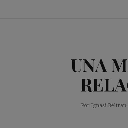
Saltar
al
contenido
UNA M
RELA
Por Ignasi Beltran