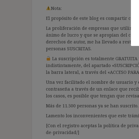
Nota:
El propósito de este blog es compartir co
La proliferación de empresas que utilizan l
ánimo de lucro y que se apropian del cont
derechos de autor, me ha llevado a restrin
personas SUSCRITAS.
La suscripción es totalmente GRATUITA y
indistintamente, del apartado «SUSCRIPCI
la barra lateral, a través del «ACCESO PA
Una vez facilitado el nombre de usuario y e
contraseña a través de un enlace que recib
los casos, es posible que tengan que revis
Más de 11.500 personas ya se han suscrito.
Lamento los inconvenientes que este trámi
[Con el registro aceptas la política de priva
de-privacidad/]