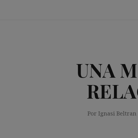
Saltar
al
contenido
UNA M
RELA
Por Ignasi Beltran