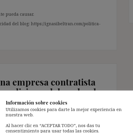
te pueda causar.
cidad del blog: https://ignasibeltran.com/politica-
una empresa contratista
condiciones laborales de
bajo su poder de
Información sobre cookies
STJUE 24/10/24)
Utilizamos cookies para darte la mejor experiencia en
nuestra web.
Al hacer clic en “ACEPTAR TODO”, nos das tu
arios Jurisprudencia
consentimiento para usar todas las cookies.