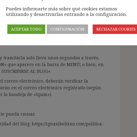
Puedes informarte más sobre qué cookies estamos
utilizando y desactivarlas entrando a la configuración.
ntenido de forma totalmente GRATUITA.
a Inteligencia Artificial Generativa (IAG) con
ACEPTAR TODO
CONFIGURACIÓN
RECHAZAR COOKIES
enido de terceros sin ningún respeto por los
gir el contenido del blog únicamente a las
 tramitarla solo lleva unos segundos a través,
ÓN» que aparece en la barra de MENÚ; o bien, en
RA SUSCRIBIRSE AL BLOG».
l correo electrónico, deberán verificar la
irán en el correo electrónico registrado (según
ar la bandeja de «Spam»).
te pueda causar.
cidad del blog: https://ignasibeltran.com/politica-