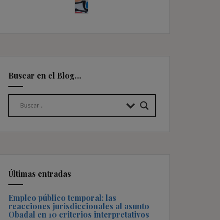
Buscar en el Blog…
Últimas entradas
Empleo público temporal: las
reacciones jurisdiccionales al asunto
Obadal en 10 criterios interpretativos