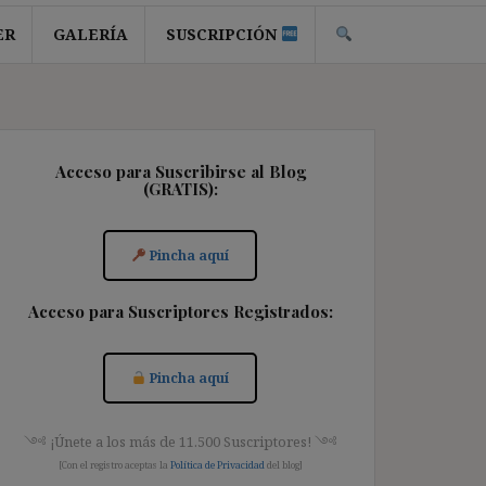
ER
GALERÍA
SUSCRIPCIÓN
Acceso para Suscribirse al Blog
(GRATIS):
Pincha aquí
Acceso para Suscriptores Registrados:
Pincha aquí
༺ ¡Únete a los más de 11.500 Suscriptores! ༺
[Con el registro aceptas la
Política de Privacidad
del blog]