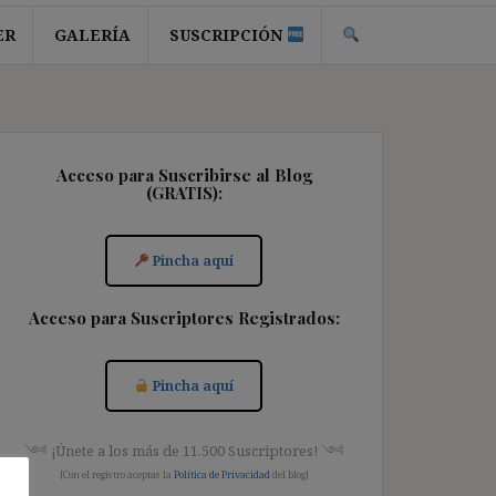
ER
GALERÍA
SUSCRIPCIÓN
Acceso para Suscribirse al Blog
(GRATIS):
Pincha aquí
Acceso para Suscriptores Registrados:
Pincha aquí
༺ ¡Únete a los más de 11.500 Suscriptores! ༺
[Con el registro aceptas la
Política de Privacidad
del blog]