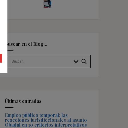
Buscar en el Blog…
Últimas entradas
Empleo público temporal: las
reacciones jurisdiccionales al asunto
Obadal en 10 criterios interpretativos