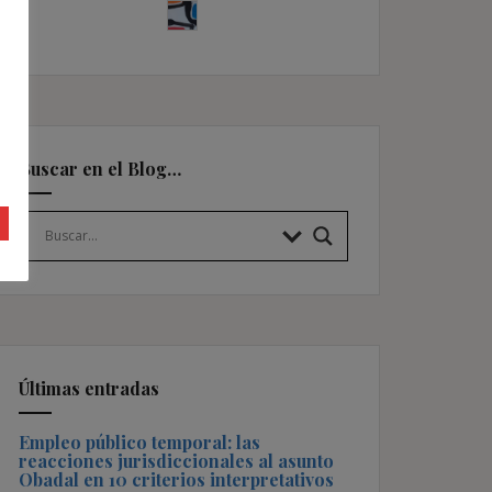
Buscar en el Blog…
Últimas entradas
Empleo público temporal: las
reacciones jurisdiccionales al asunto
Obadal en 10 criterios interpretativos