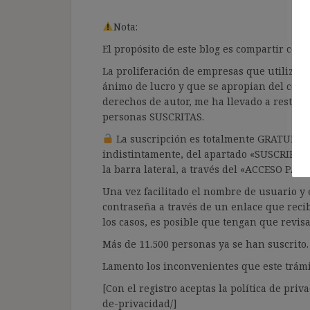
Nota:
El propósito de este blog es compartir co
La proliferación de empresas que utilizan l
ánimo de lucro y que se apropian del cont
derechos de autor, me ha llevado a restrin
personas SUSCRITAS.
La suscripción es totalmente GRATUITA y
indistintamente, del apartado «SUSCRIPCI
la barra lateral, a través del «ACCESO PA
Una vez facilitado el nombre de usuario y e
contraseña a través de un enlace que recib
los casos, es posible que tengan que revis
Más de 11.500 personas ya se han suscrito.
Lamento los inconvenientes que este trámi
[Con el registro aceptas la política de priva
de-privacidad/]