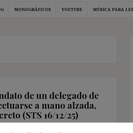
OG
MONOGRÁFICOS
YOUTUBE
MÚSICA PARA LE
ndato de un delegado de
ectuarse a mano alzada,
creto (STS 16/12/25)
os Jurisprudencia