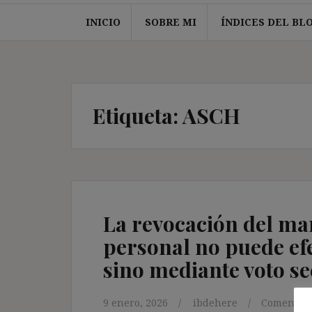
INICIO
SOBRE MI
ÍNDICES DEL BL
Etiqueta:
ASCH
La revocación del ma
personal no puede ef
sino mediante voto se
9 enero, 2026
ibdehere
Comentari