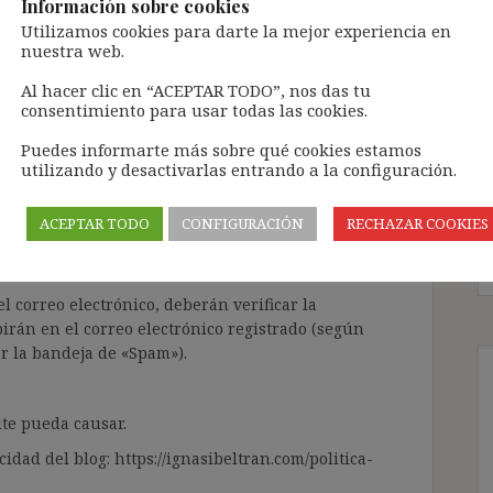
Información sobre cookies
Utilizamos cookies para darte la mejor experiencia en
nuestra web.
ntenido de forma totalmente GRATUITA.
Al hacer clic en “ACEPTAR TODO”, nos das tu
consentimiento para usar todas las cookies.
a Inteligencia Artificial Generativa (IAG) con
enido de terceros sin ningún respeto por los
Puedes informarte más sobre qué cookies estamos
gir el contenido del blog únicamente a las
utilizando y desactivarlas entrando a la configuración.
 tramitarla solo lleva unos segundos a través,
ACEPTAR TODO
CONFIGURACIÓN
RECHAZAR COOKIES
ÓN» que aparece en la barra de MENÚ; o bien, en
RA SUSCRIBIRSE AL BLOG».
l correo electrónico, deberán verificar la
irán en el correo electrónico registrado (según
ar la bandeja de «Spam»).
te pueda causar.
cidad del blog: https://ignasibeltran.com/politica-