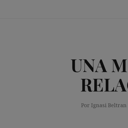
Saltar
al
contenido
UNA M
RELA
Por Ignasi Beltran