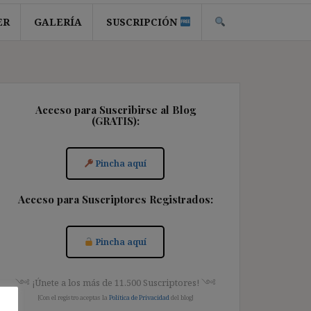
ER
GALERÍA
SUSCRIPCIÓN
Acceso para Suscribirse al Blog
(GRATIS):
Pincha aquí
Acceso para Suscriptores Registrados:
Pincha aquí
༺ ¡Únete a los más de 11.500 Suscriptores! ༺
[Con el registro aceptas la
Política de Privacidad
del blog]